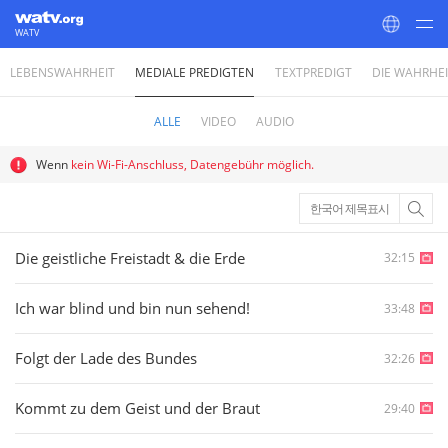
WATV
LEBENSWAHRHEIT
MEDIALE PREDIGTEN
TEXTPREDIGT
DIE WAHRHE
World Mission Society Church of God
ALLE
VIDEO
AUDIO
Wenn
kein Wi-Fi-Anschluss, Datengebühr möglich.
한국어 제목표시
Die geistliche Freistadt & die Erde
32:15
Ich war blind und bin nun sehend!
33:48
Folgt der Lade des Bundes
32:26
Kommt zu dem Geist und der Braut
29:40