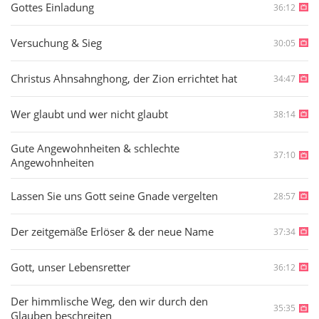
Gottes Einladung
36:12
Versuchung & Sieg
30:05
Christus Ahnsahnghong, der Zion errichtet hat
34:47
Wer glaubt und wer nicht glaubt
38:14
Gute Angewohnheiten & schlechte
37:10
Angewohnheiten
Lassen Sie uns Gott seine Gnade vergelten
28:57
Der zeitgemäße Erlöser & der neue Name
37:34
Gott, unser Lebensretter
36:12
Der himmlische Weg, den wir durch den
35:35
Glauben beschreiten