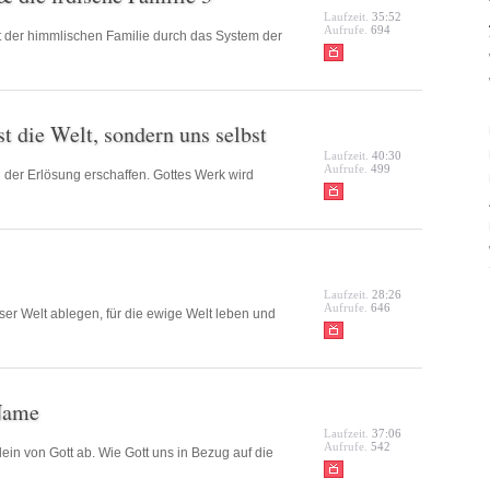
Laufzeit.
35:52
Aufrufe.
694
eit der himmlischen Familie durch das System der
t die Welt, sondern uns selbst
Laufzeit.
40:30
Aufrufe.
499
 der Erlösung erschaffen. Gottes Werk wird
Laufzeit.
28:26
Aufrufe.
646
er Welt ablegen, für die ewige Welt leben und
 Name
Laufzeit.
37:06
Aufrufe.
542
ein von Gott ab. Wie Gott uns in Bezug auf die