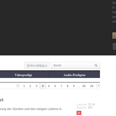
한국어 제목표시
Videopredigt
Audio-Predigten
1
2
3
4
5
6
7
8
9
...
28
29
et
Laufzeit.
35:16
Aufrufe.
593
bung der Sünden und des ewigen Lebens in