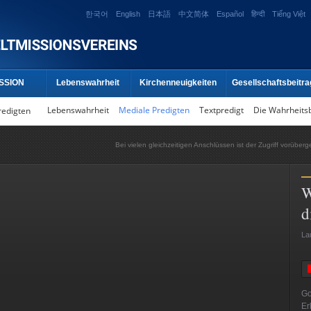
한국어
English
日本語
中文简体
Español
हिन्दी
Tiếng Việt
SSION
Lebenswahrheit
Kirchenneuigkeiten
Gesellschaftsbeitra
Lebenswahrheit
Mediale Predigten
Textpredigt
Die Wahrheits
redigten
Bei vielen gleichzeitigen Anschlüssen ist der Zugriff vorüber