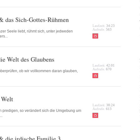
 & das Sich-Gottes-Rühmen
Laufzeit.
34:23
Aufrufe.
563
r Seele liebt, rühmt sich, unter jedweden
rs...
die Welt des Glaubens
Laufzeit.
42:01
Aufrufe.
670
berprüfen, ob wir vollkommen daran glauben,
 Welt
Laufzeit.
38:24
Aufrufe.
613
n predigen, so verändert sich die Umgebung um
..
 die irdische Familie 3