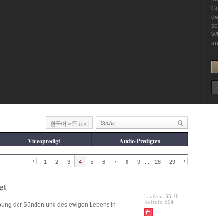
한국어 제목표시
Videopredigt
Audio-Predigten
1
2
3
4
5
6
7
8
9
...
28
29
et
Laufzeit.
35:16
Aufrufe.
594
bung der Sünden und des ewigen Lebens in