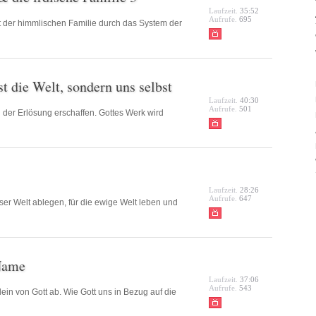
Laufzeit.
35:52
Aufrufe.
695
eit der himmlischen Familie durch das System der
t die Welt, sondern uns selbst
Laufzeit.
40:30
Aufrufe.
501
 der Erlösung erschaffen. Gottes Werk wird
Laufzeit.
28:26
Aufrufe.
647
er Welt ablegen, für die ewige Welt leben und
 Name
Laufzeit.
37:06
Aufrufe.
543
ein von Gott ab. Wie Gott uns in Bezug auf die