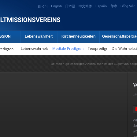
한국어
English
日本語
中文简体
Español
हिन्दी
Tiếng Việt
SSION
Lebenswahrheit
Kirchenneuigkeiten
Gesellschaftsbeitra
Lebenswahrheit
Mediale Predigten
Textpredigt
Die Wahrheits
redigten
Bei vielen gleichzeitigen Anschlüssen ist der Zugriff vorüber