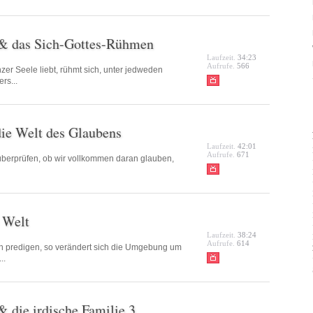
 & das Sich-Gottes-Rühmen
Laufzeit.
34:23
Aufrufe.
566
r Seele liebt, rühmt sich, unter jedweden
rs...
die Welt des Glaubens
Laufzeit.
42:01
Aufrufe.
671
berprüfen, ob wir vollkommen daran glauben,
 Welt
Laufzeit.
38:24
Aufrufe.
614
n predigen, so verändert sich die Umgebung um
..
 die irdische Familie 3