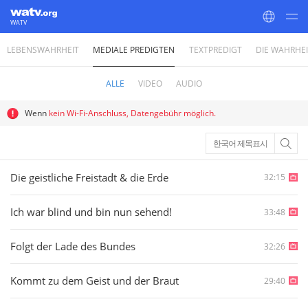
WATV
LEBENSWAHRHEIT
MEDIALE PREDIGTEN
TEXTPREDIGT
DIE WAHRHE
World Mission Society Church of God
ALLE
VIDEO
AUDIO
Wenn
kein Wi-Fi-Anschluss, Datengebühr möglich.
한국어 제목표시
Die geistliche Freistadt & die Erde
32:15
Ich war blind und bin nun sehend!
33:48
Folgt der Lade des Bundes
32:26
Kommt zu dem Geist und der Braut
29:40