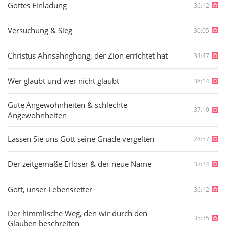
Gottes Einladung
36:12
Versuchung & Sieg
30:05
Christus Ahnsahnghong, der Zion errichtet hat
34:47
Wer glaubt und wer nicht glaubt
38:14
Gute Angewohnheiten & schlechte
37:10
Angewohnheiten
Lassen Sie uns Gott seine Gnade vergelten
28:57
Der zeitgemäße Erlöser & der neue Name
37:34
Gott, unser Lebensretter
36:12
Der himmlische Weg, den wir durch den
35:35
Glauben beschreiten