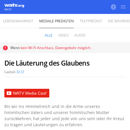
WATV
LEBENSWAHRHEIT
MEDIALE PREDIGTEN
TEXTPREDIGT
DIE WAHRHE
World Mission Society Church of God
ALLE
VIDEO
AUDIO
Wenn
kein Wi-Fi-Anschluss, Datengebühr möglich.
Die Läuterung des Glaubens
Laufzeit
32:23
‘WATV Media Cast’
Bis wir ins Himmelreich und in die Arme unseres
himmlischen Vaters und unserer himmlischen Mutter
zurückkehren, hat jeder und jede von uns sein oder ihr Kreuz
zu tragen und Läuterungen zu erfahren.