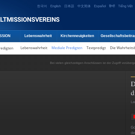
한국어
English
日本語
中文简体
Español
हिन्दी
Tiếng Việt
SSION
Lebenswahrheit
Kirchenneuigkeiten
Gesellschaftsbeitra
Lebenswahrheit
Mediale Predigten
Textpredigt
Die Wahrheits
redigten
Bei vielen gleichzeitigen Anschlüssen ist der Zugriff vorüber