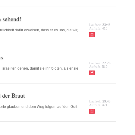
n sehend!
Laufzeit.
33:48
Aufrufe.
415
lichkeit dafür erweisen, dass er es uns, die wir,
es
Laufzeit.
32:26
Aufrufe.
510
sraeliten gehen, damit sie ihr folgten, als er sie
 der Braut
Laufzeit.
29:40
Aufrufe.
471
orte glauben und dem Weg folgen, auf den Gott