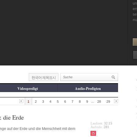
한국어 제목표시
Videopredigt
Audio-Predigten
1
2
3
4
5
6
7
8
9
...
28
29
& die Erde
Laufzeit.
32:15
Aufrufe.
281
inge auf der Erde und die Menschheit mit dem