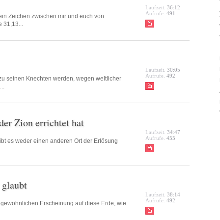
Laufzeit.
36:12
Aufrufe.
491
 ein Zeichen zwischen mir und euch von
 31,13...
Laufzeit.
30:05
Aufrufe.
492
 zu seinen Knechten werden, wegen weltlicher
..
er Zion errichtet hat
Laufzeit.
34:47
Aufrufe.
455
gibt es weder einen anderen Ort der Erlösung
 glaubt
Laufzeit.
38:14
Aufrufe.
492
 gewöhnlichen Erscheinung auf diese Erde, wie