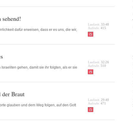
n sehend!
Laufzeit.
33:48
Aufrufe.
415
lichkeit dafür erweisen, dass er es uns, die wir,
es
Laufzeit.
32:26
Aufrufe.
510
sraeliten gehen, damit sie ihr folgten, als er sie
 der Braut
Laufzeit.
29:40
Aufrufe.
471
orte glauben und dem Weg folgen, auf den Gott