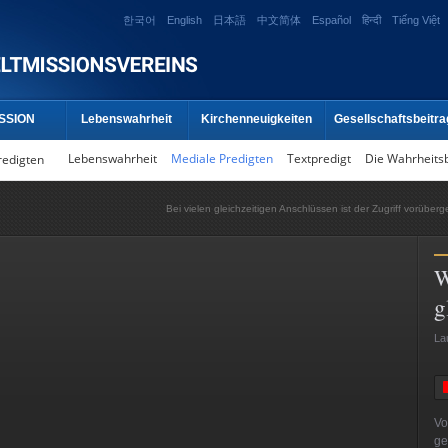
한국어
English
日本語
中文简体
Español
हिन्दी
Tiếng Việt
SSION
Lebenswahrheit
Kirchenneuigkeiten
Gesellschaftsbeitra
Lebenswahrheit
Mediale Predigten
Textpredigt
Die Wahrheits
redigten
Bei vielen gleichzeitigen Anschlüssen ist der Zugriff vorüber