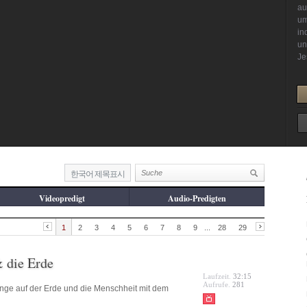
한국어 제목표시
Videopredigt
Audio-Predigten
1
2
3
4
5
6
7
8
9
...
28
29
& die Erde
Laufzeit.
32:15
Aufrufe.
281
inge auf der Erde und die Menschheit mit dem