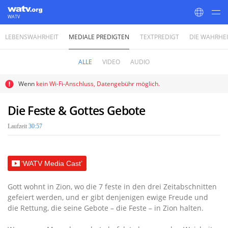
WATV
LEBENSWAHRHEIT
MEDIALE PREDIGTEN
TEXTPREDIGT
DIE WAHRHE
World Mission Society Church of God
ALLE
VIDEO
AUDIO
Wenn
kein Wi-Fi-Anschluss, Datengebühr möglich.
Die Feste & Gottes Gebote
Laufzeit
30:57
‘WATV Media Cast’
Gott wohnt in Zion, wo die 7 feste in den drei Zeitabschnitten
gefeiert werden, und er gibt denjenigen ewige Freude und
die Rettung, die seine Gebote – die Feste – in Zion halten.