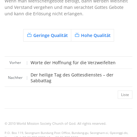
Wenn man Menschengebote befolgt, dann werden Weisheit
und Verstand vergehen und man verachtet Gottes Gebote
und kann die Erlösung nicht erlangen.
Geringe Qualität
Hohe Qualität
Worte der Hoffnung für die Verzweifelten
Vorher
|
Der heilige Tag des Gottesdienstes – der
Nachher
|
Sabbattag
Liste
© 2010 World Mission Society Church of God. All rights reserved.
P.O. Box 119, Seongnam Bundang Post Office, Bundang-gu, Seongnam-si, Gyeonggi-do,