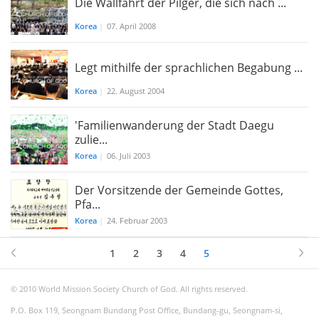
Die Wallfahrt der Pilger, die sich nach ...
Korea
|
07. April 2008
Legt mithilfe der sprachlichen Begabung ...
Korea
|
22. August 2004
'Familienwanderung der Stadt Daegu
zulie...
Korea
|
06. Juli 2003
Der Vorsitzende der Gemeinde Gottes,
Pfa...
Korea
|
24. Februar 2003
1
2
3
4
5
© 2010 World Mission Society Church of God. All rights reserved.
P.O. Box 119, Seongnam Bundang Post Office, Bundang-gu, Seongnam-si,