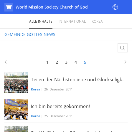
World Mission Society Church of God
WATV
ALLE INHALTE
INTERNATIONAL
KOREA
GEMEINDE GOTTES
NEWS
1
2
3
4
5
Teilen der Nächstenliebe und Glückseligk...
Korea
|
26. Dezember 2011
Ich bin bereits gekommen!
Korea
|
25. Dezember 2011