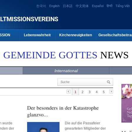
한국어
English
日本語
中文简体
Español
हिन्दी
Tiếng Việt
SSION
Lebenswahrheit
Kirchenneuigkeiten
Gesellschaftsbeitra
GEMEINDE GOTTES
NEWS
International
1
2
3
4
5
Der besonders in der Katastrophe
glanzvo...
en wurde
Die auf die Passafeier
ünden der
gewarteten Mitglieder der