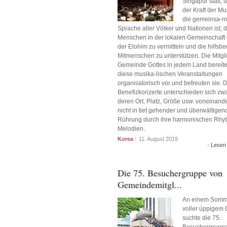
Singapur statt, 
der Kraft der Mu
die gemeinsa-
Sprache aller Völker und Nationen ist, 
Menschen in der lokalen Gemeinschaft 
der Elohim zu vermitteln und die hilfsbe
Mitmenschen zu unterstützen. Die Mitgl
Gemeinde Gottes in jedem Land bereite
diese musika-lischen Veranstaltungen
organisatorisch vor und betreuten sie. 
Benefizkonzerte unterschieden sich zw
deren Ort, Platz, Größe usw. voneinande
nicht in tief gehender und überwältigen
Rührung durch ihre harmonischen Rhy
Melodien.
Korea
|
11. August 2019
Lesen
Die 75. Besuchergruppe von
Gemeindemitgl...
An einem Somm
voller üppigem 
suchte die 75.