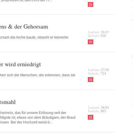
prophezeit ist, das Licht der H...
bens & der Gehorsam
Laufzeit.
33:27
Aufrufe.
950
orsam die Arche baute, obwohl er keinerlei
er wird erniedrigt
Laufzeit.
27:59
Aufrufe.
724
hen sich die Menschen, die erkennen, dass sie
tsmahl
Laufzeit.
36:05
Aufrufe.
895
heimnis, das für unsere Erlösung seit der
tigste ist, etwas von dem Bräutigam, der Braut
ssen. Bei der Hochzeit weist d...