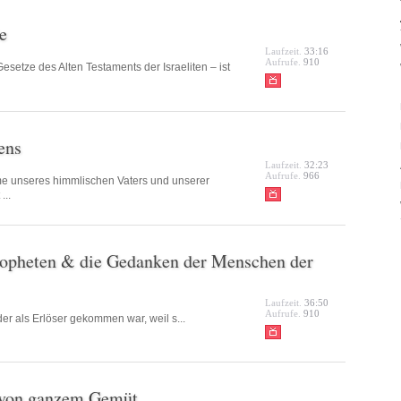
e
Laufzeit.
33:16
Aufrufe.
910
esetze des Alten Testaments der Israeliten – ist
ens
Laufzeit.
32:23
Aufrufe.
966
rme unseres himmlischen Vaters und unserer
...
ropheten & die Gedanken der Menschen der
Laufzeit.
36:50
Aufrufe.
910
der als Erlöser gekommen war, weil s...
 von ganzem Gemüt