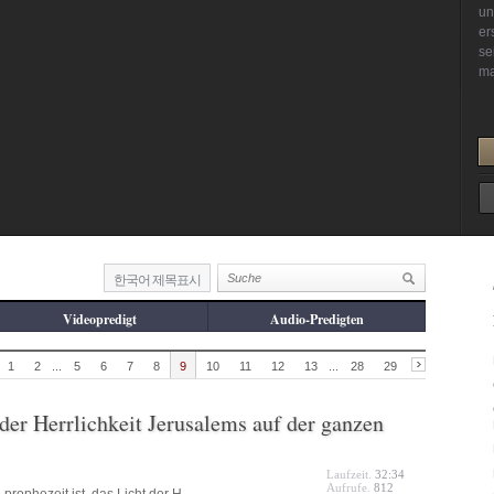
한국어 제목표시
Videopredigt
Audio-Predigten
1
2
...
5
6
7
8
9
10
11
12
13
...
28
29
 der Herrlichkeit Jerusalems auf der ganzen
Laufzeit.
32:34
Aufrufe.
812