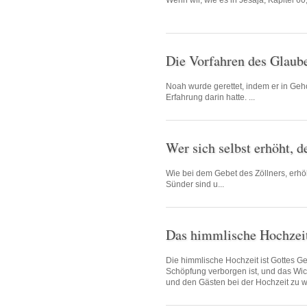
Wenn wir, wie es in Jesaja, Kapitel 60, 
Die Vorfahren des Glau
Noah wurde gerettet, indem er in Geh
Erfahrung darin hatte. ...
Wer sich selbst erhöht, d
Wie bei dem Gebet des Zöllners, erhö
Sünder sind u...
Das himmlische Hochzei
Die himmlische Hochzeit ist Gottes Ge
Schöpfung verborgen ist, und das Wich
und den Gästen bei der Hochzeit zu wi