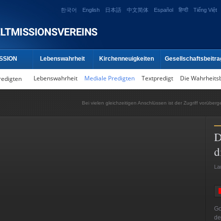
한국어
English
日本語
中文简体
Español
हिन्दी
Tiếng Việt
SSION
Lebenswahrheit
Kirchenneuigkeiten
Gesellschaftsbeitra
Lebenswahrheit
Mediale Predigten
Textpredigt
Die Wahrheits
redigten
Bei vielen gleichzeitigen Anschlüssen ist der Zugriff vorüber