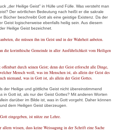
ruck „der Heilige Geist" in Hülle und Fülle. Was versteht man
ist? Der wörtlichen Bedeutung nach heißt er die sakrale
 Bücher beschreibt Gott als eine geistige Existenz. Da der
r Geist logischerweise ebenfalls heilig sein. Aus diesem
der Heilige Geist bezeichnet.
n anbeten, die müssen ihn im Geist und in der Wahrheit anbeten.
an die korinthische Gemeinde in aller Ausführlichkeit vom Heiligen
 offenbart durch seinen Geist; denn der Geist erforscht alle Dinge,
welcher Mensch weiß, was im Menschen ist, als allein der Geist des
ch niemand, was in Gott ist, als allein der Geist Gottes.
lls der Heilige und göttliche Geist nicht übereinstimmend
 in Gott ist, als nur der Geist Gottes? Mit anderen Worten
allein darüber im Bilde ist, was in Gott vorgeht. Daher können
t und dem Heiligen Geist überzeugen.
Gott eingegeben, ist nütze zur Lehre.
or allem wissen, dass keine Weissagung in der Schrift eine Sache