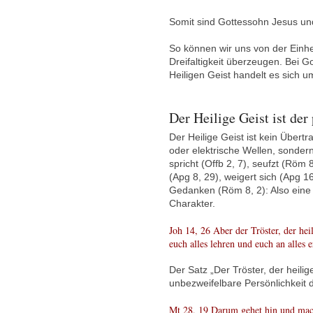
Somit sind Gottessohn Jesus und
So können wir uns von der Einhe
Dreifaltigkeit überzeugen. Bei 
Heiligen Geist handelt es sich 
Der Heilige Geist ist der 
Der Heilige Geist ist kein Über
oder elektrische Wellen, sonder
spricht (Offb 2, 7), seufzt (Röm 8
(Apg 8, 29), weigert sich (Apg 16
Gedanken (Röm 8, 2): Also eine o
Charakter.
Joh 14, 26 Aber der Tröster, der he
euch alles lehren und euch an alles 
Der Satz „Der Tröster, der heilig
unbezweifelbare Persönlichkeit d
Mt 28, 19 Darum gehet hin und mach