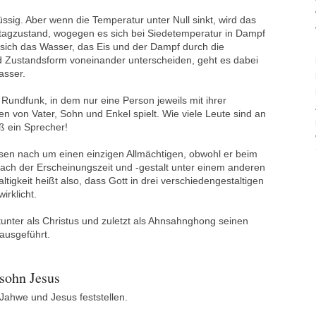
ssig. Aber wenn die Temperatur unter Null sinkt, wird das
tagzustand, wogegen es sich bei Siedetemperatur in Dampf
sich das Wasser, das Eis und der Dampf durch die
 Zustandsform voneinander unterscheiden, geht es dabei
asser.
undfunk, in dem nur eine Person jeweils mit ihrer
n von Vater, Sohn und Enkel spielt. Wie viele Leute sind an
ß ein Sprecher!
en nach um einen einzigen Allmächtigen, obwohl er beim
nach der Erscheinungszeit und -gestalt unter einem anderen
ltigkeit heißt also, dass Gott in drei verschiedengestaltigen
irklicht.
tunter als Christus und zuletzt als Ahnsahnghong seinen
ausgeführt.
sohn Jesus
 Jahwe und Jesus feststellen.