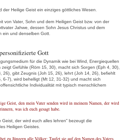
 der Heilige Geist ein einziges göttliches Wesen.
it von Vater, Sohn und dem Heiligen Geist bzw. von der
Gottvater Jahwe, dessen Sohn Jesus Christus und dem
um ein und denselben Gott.
personifizierte Gott
tragungsmedium für die Dynamik wie bei Wind, Energiequellen
n zeigt Gefühle (Röm 15, 30), macht sich Sorgen (Eph 4, 30),
, 26), gibt Zeugnis (Joh 15, 26), lehrt (Joh 14, 26), befiehlt
, 6-7), wird behelligt (Mt 12, 31-32) und macht sich
ffensichtliche Individualität mit typisch menschlichem
ilige Geist, den mein Vater senden wird in meinem Namen, der wird
erinnern, was ich euch gesagt habe.
e Geist, der wird euch alles lehren" bezeugt die
es Heiligen Geistes.
et zu Jüngern alle Völker: Taufet sie auf den Namen des Vaters