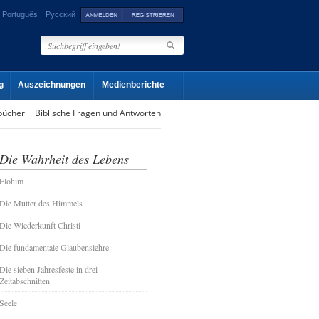
Português
Русский
g
Auszeichnungen
Medienberichte
bücher
Biblische Fragen und Antworten
Die Wahrheit des Lebens
Elohim
Die Mutter des Himmels
Die Wiederkunft Christi
Die fundamentale Glaubenslehre
Die sieben Jahresfeste in drei
Zeitabschnitten
Seele