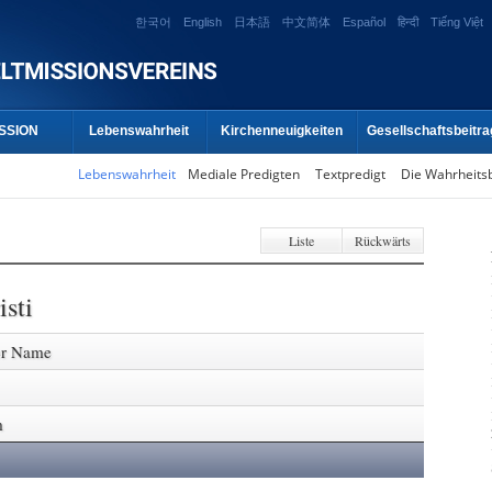
한국어
English
日本語
中文简体
Español
हिन्दी
Tiếng Việt
SSION
Lebenswahrheit
Kirchenneuigkeiten
Gesellschaftsbeitra
Lebenswahrheit
Mediale Predigten
Textpredigt
Die Wahrheits
Liste
Rückwärts
sti
er Name
m