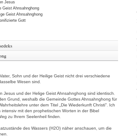
hn Jesus
ge Geist Ahnsahnghong
lige Geist Ahnsahnghong
onifizierte Gott
sedeks
ong
 Vater, Sohn und der Heilige Geist nicht drei verschiedene
dasselbe Wesen sind.
n Jesus und der Helige Geist Ahnsahnghong sind identisch.
f den Grund, weshalb die Gemeinde Gottes Ahnsahnghong für
Wahrheitslehre unter dem Titel „Die Wiederkunft Christi". Ich
h intensiv mit den prophetischen Worten in der Bibel
Weg zu Ihrem Seelenheil finden.
egatzustände des Wassers (H2O) näher anschauen, um die
nen.