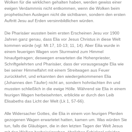
Wolken für die wirklichen gehalten haben, werden gewiss einer
ewigen Verdammnis nicht entkommen, wenn die Wolken beim
prophetischen Auslegen nicht die sichtbaren, sondern den ersten
Auftritt Jesu auf Erden versinnbildlichen würden.
Die Pharisäer wussten beim ersten Erscheinen Jesu vor 1900
Jahren ganz genau, dass Elia vor Jesus Christus in diese Welt
kommen würde (vgl. Mt 17, 10-13; 11, 14). Aber Eilia wurde in
einem feuerigen Wagen vom Sturmwind zum Himmel
hinaufgetragen; deswegen erwarteten die Hohenpriester,
Schriftgelehrten und Pharisäer, dass der vorausgesagte Elia wie
bei seiner Himmelfahrt mit einem Streitwagen aus Feuer
zurückkehrt, und erkannten den wiedergekommenen Elia
(Johannes den Täufer) nicht an, sondern hohnlachten ihn und
mussten schließlich in die ewige Hölle. Während sie Elia in einem
feurigen Wagen herbeisehnten, erblickte er durch den Leib
Elisabeths das Licht der Welt (Lk 1, 57-66).
Alle Widersacher Gottes, die Elia in einem von feurigen Pferden
gezogenen Wagen erwartetet hatten, kamen um. Was würden Sie
tun, falls die Gläubigen, die in den letzten Tagen der Welt Jesus