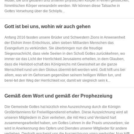
Mutter, die uns gebären und unseren physischen Körper in einen geistlichen,
himmlischen Körper verwandeln werden. Wir können diese Tatsache in
Gottes Vorsehung über die Schöpfu...
Gott ist bei uns, wohin wir auch gehen
Anfang 2016 fassten unsere Brüder und Schwestern Zions in Anwesenheit
der Elohim ihren Entschluss, allen sieben Milliarden Menschen das
Evangelium zu verkünden. Sie überbringen nun die freudige
Siegesnachricht, dass viele Seelen in den Schoß Gottes zurückkehren, wo
immer sie das Licht der Herrlichkeit Jerusalems erhellen, in dem Glauben,
dass die Heilsbot-schaft des Königreichs mit Gewissheit an die ganze
Menschheit rund um den Globus übermit-telt werden wird. Gott hilft uns bei
allem, was wir im Gehorsam gegenüber seinem heiligen Willen tun, und
berei-tet den Weg der Herrlichkeit vor, damit wir siegreich sein k...
Gemäß dem Wort und gemäß der Prophezeiung
Die Gemeinde Gottes hat kürzlich eine Auszeichnung durch die Königin
Großbritanniens für Freiwilligendienst erhalten. Diese Auszeichnung wird all
unseren Mitgliedern in Zion verliehen, die mit Herz und Verstand hart
zusammengearbeitet haben, um Gottes Lehren in die Praxis umzusetzen; sie
wird in Anerkennung des Opfers und Dienstes unserer Mitglieder für andere
verliehen. Deshalb erscheint uns die Auszeichnung umso wertvoller. Nun trifft