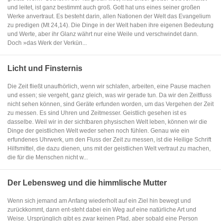
und leitet, ist ganz bestimmt auch groß. Gott hat uns eines seiner großen
Werke anvertraut. Es besteht darin, allen Nationen der Welt das Evangelium
zu predigen (Mt 24,14). Die Dinge in der Welt haben ihre eigenen Bedeutung
und Werte, aber ihr Glanz währt nur eine Weile und verschwindet dann.
Doch »das Werk der Verkün...
Licht und Finsternis
Die Zeit fließt unaufhörlich, wenn wir schlafen, arbeiten, eine Pause machen
und essen; sie vergeht, ganz gleich, was wir gerade tun. Da wir den Zeitfluss
nicht sehen können, sind Geräte erfunden worden, um das Vergehen der Zeit
zu messen. Es sind Uhren und Zeitmesser. Geistlich gesehen ist es
dasselbe. Weil wir in der sichtbaren physischen Welt leben, können wir die
Dinge der geistlichen Welt weder sehen noch fühlen. Genau wie ein
erfundenes Uhrwerk, um den Fluss der Zeit zu messen, ist die Heilige Schrift
Hilfsmittel, die dazu dienen, uns mit der geistlichen Welt vertraut zu machen,
die für die Menschen nicht w...
Der Lebensweg und die himmlische Mutter
Wenn sich jemand am Anfang wiederholt auf ein Ziel hin bewegt und
zurückkommt, dann ent-steht dabei ein Weg auf eine natürliche Art und
Weise. Ursprünglich gibt es zwar keinen Pfad, aber sobald eine Person