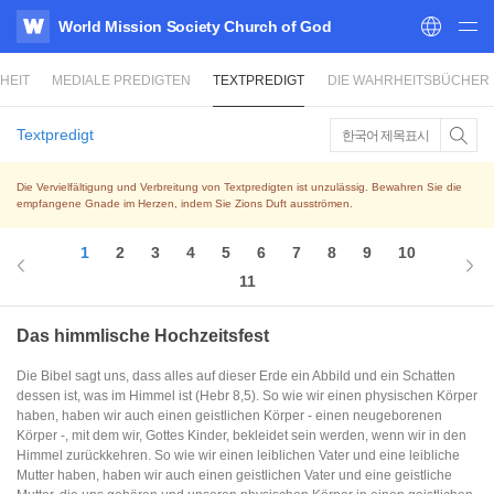
World Mission Society Church of God
WATV
HEIT
MEDIALE PREDIGTEN
TEXTPREDIGT
DIE WAHRHEITSBÜCHER
Textpredigt
한국어 제목표시
Die Vervielfältigung und Verbreitung von Textpredigten ist unzulässig. Bewahren Sie die
empfangene Gnade im Herzen, indem Sie Zions Duft ausströmen.
1
2
3
4
5
6
7
8
9
10
11
Das himmlische Hochzeitsfest
Die Bibel sagt uns, dass alles auf dieser Erde ein Abbild und ein Schatten
dessen ist, was im Himmel ist (Hebr 8,5). So wie wir einen physischen Körper
haben, haben wir auch einen geistlichen Körper - einen neugeborenen
Körper -, mit dem wir, Gottes Kinder, bekleidet sein werden, wenn wir in den
Himmel zurückkehren. So wie wir einen leiblichen Vater und eine leibliche
Mutter haben, haben wir auch einen geistlichen Vater und eine geistliche