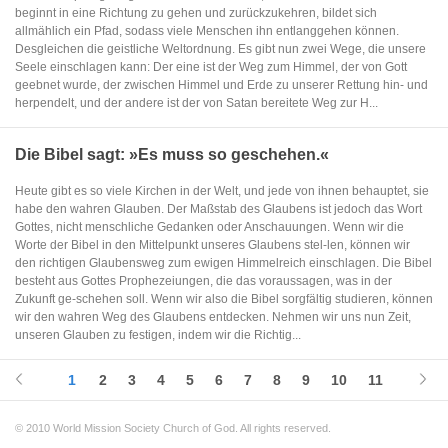
beginnt in eine Richtung zu gehen und zurückzukehren, bildet sich
allmählich ein Pfad, sodass viele Menschen ihn entlanggehen können.
Desgleichen die geistliche Weltordnung. Es gibt nun zwei Wege, die unsere
Seele einschlagen kann: Der eine ist der Weg zum Himmel, der von Gott
geebnet wurde, der zwischen Himmel und Erde zu unserer Rettung hin- und
herpendelt, und der andere ist der von Satan bereitete Weg zur H...
Die Bibel sagt: »Es muss so geschehen.«
Heute gibt es so viele Kirchen in der Welt, und jede von ihnen behauptet, sie
habe den wahren Glauben. Der Maßstab des Glaubens ist jedoch das Wort
Gottes, nicht menschliche Gedanken oder Anschauungen. Wenn wir die
Worte der Bibel in den Mittelpunkt unseres Glaubens stel-len, können wir
den richtigen Glaubensweg zum ewigen Himmelreich einschlagen. Die Bibel
besteht aus Gottes Prophezeiungen, die das voraussagen, was in der
Zukunft ge-schehen soll. Wenn wir also die Bibel sorgfältig studieren, können
wir den wahren Weg des Glaubens entdecken. Nehmen wir uns nun Zeit,
unseren Glauben zu festigen, indem wir die Richtig...
1
2
3
4
5
6
7
8
9
10
11
© 2010 World Mission Society Church of God. All rights reserved.