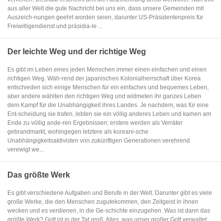
aus aller Welt die gute Nachricht bei uns ein, dass unsere Gemeinden mit
Auszeich-nungen geehrt worden seien, darunter US-Präsidentenpreis für
Freiwilligendienst und präsidia-le ...
Der leichte Weg und der richtige Weg
Es gibt im Leben eines jeden Menschen immer einen einfachen und einen
richtigen Weg. Wäh-rend der japanischen Kolonialherrschaft über Korea
entschieden sich einige Menschen für ein einfaches und bequemes Leben,
aber andere wählten den richtigen Weg und widmeten ihr ganzes Leben
dem Kampf für die Unabhängigkeit ihres Landes. Je nachdem, was für eine
Ent-scheidung sie trafen, lebten sie ein völlig anderes Leben und kamen am
Ende zu völlig ande-ren Ergebnissen; erstere werden als Verräter
gebrandmarkt, wohingegen letztere als koreani-sche
Unabhängigkeitsaktivisten von zukünftigen Generationen verehrend
verewigt we...
Das größte Werk
Es gibt verschiedene Aufgaben und Berufe in der Welt. Darunter gibt es viele
große Werke, die den Menschen zugutekommen, den Zeitgeist in ihnen
wecken und es verdienen, in die Ge-schichte einzugehen. Was ist dann das
größte Werk? Gott ist in der Tat groß. Alles, was unser großer Gott verwaltet