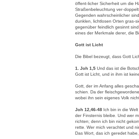
öffent-licher Sicherheit um die Hä
Straßenbeleuchtung ver-doppelt h
Gegenden wahrscheinlicher sind.
dunklen, lichtlosen Orten gras-s
gegenüber feindlich gesinnt sind
eines der Merkmale derer, die B
Gott ist Licht
Die Bibel bezeugt, dass Gott Licht
1. Joh 1,5
Und das ist die Botsc
Gott ist Licht, und in ihm ist kein
Gott, der im Anfang alles gescha
schien. Da der fleischgewordene 
wobei ihn sein eigenes Volk nich
Joh 12,46-48
Ich bin in die Welt
der Finsternis bleibe. Und wer m
richten; denn ich bin nicht geko
rette. Wer mich verachtet und n
Das Wort, das ich geredet habe,