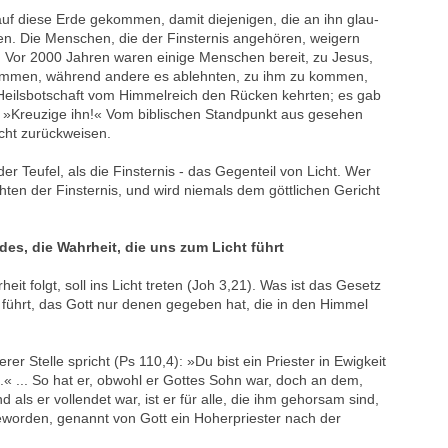
t auf diese Erde gekommen, damit diejenigen, die an ihn glau-
iben. Die Menschen, die der Finsternis angehören, weigern
. Vor 2000 Jahren waren einige Menschen bereit, zu Jesus,
 kommen, während andere es ablehnten, zu ihm zu kommen,
Heilsbotschaft vom Himmelreich den Rücken kehrten; es gab
: »Kreuzige ihn!« Vom biblischen Standpunkt aus gesehen
Licht zurückweisen.
 der Teufel, als die Finsternis - das Gegenteil von Licht. Wer
hten der Finsternis, und wird niemals dem göttlichen Gericht
s, die Wahrheit, die uns zum Licht führt
it folgt, soll ins Licht treten (Joh 3,21). Was ist das Gesetz
 führt, das Gott nur denen gegeben hat, die in den Himmel
er Stelle spricht (Ps 110,4): »Du bist ein Priester in Ewigkeit
 ... So hat er, obwohl er Gottes Sohn war, doch an dem,
d als er vollendet war, ist er für alle, die ihm gehorsam sind,
eworden, genannt von Gott ein Hoherpriester nach der