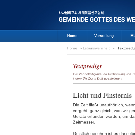
Home
Vorstellung
MI
Home
»
Lebenswahrheit
»
Textpredi
Textpredigt
Die Vervielfältigung und Verbreitung von 
indem Sie Zions Duft ausströmen.
Licht und Finsternis
Die Zeit fließt unaufhörlich, we
vergeht, ganz gleich, was wir ge
Geräte erfunden worden, um das
Zeitmesser.
Geistlich gesehen ist es dasselb