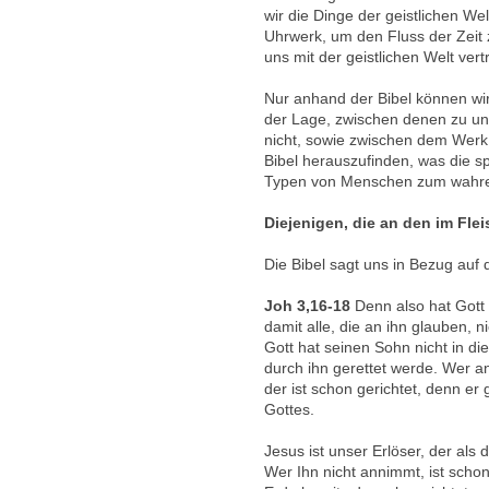
wir die Dinge der geistlichen W
Uhrwerk, um den Fluss der Zeit zu
uns mit der geistlichen Welt ver
Nur anhand der Bibel können wir a
der Lage, zwischen denen zu unt
nicht, sowie zwischen dem Werk
Bibel herauszufinden, was die sp
Typen von Menschen zum wahren
Diejenigen, die an den im Fl
Die Bibel sagt uns in Bezug auf 
Joh 3,16-18
Denn also hat Gott 
damit alle, die an ihn glauben,
Gott hat seinen Sohn nicht in di
durch ihn gerettet werde. Wer an 
der ist schon gerichtet, denn e
Gottes.
Jesus ist unser Erlöser, der als
Wer Ihn nicht annimmt, ist sch