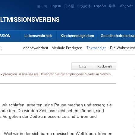
한국어
English
日本語
中文简体
Español
हिन्दी
Tiếng Việt
SSION
Lebenswahrheit
Kirchenneuigkeiten
Gesellschaftsbeitra
Lebenswahrheit
Mediale Predigten
Textpredigt
Die Wahrheits
gt
Liste
Rückwärts
Textpredigten ist unzulässig. Bewahren Sie die empfangene Gnade im Herzen,
nn wir schlafen, arbeiten, eine Pause machen und essen; sie
rade tun. Da wir den Zeitfluss nicht sehen können, sind
 Vergehen der Zeit zu messen. Es sind Uhren und
e. Weil wir in der sichtbaren physischen Welt leben, können