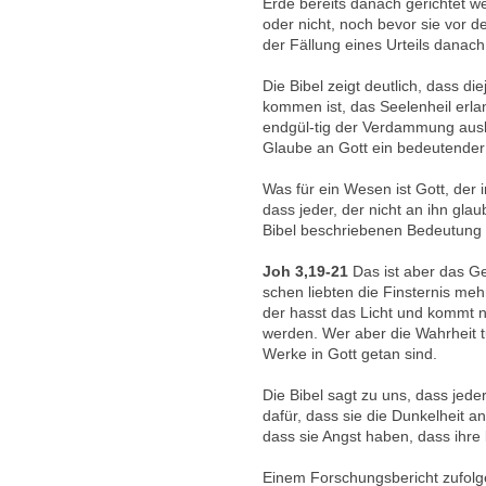
Erde bereits danach gerichtet we
oder nicht, noch bevor sie vor 
der Fällung eines Urteils danac
Die Bibel zeigt deutlich, dass di
kommen ist, das Seelenheil erla
endgül-tig der Verdammung ausl
Glaube an Gott ein bedeutender 
Was für ein Wesen ist Gott, der 
dass jeder, der nicht an ihn glau
Bibel beschriebenen Bedeutung d
Joh 3,19-21
Das ist aber das Ge
schen liebten die Finsternis meh
der hasst das Licht und kommt n
werden. Wer aber die Wahrheit t
Werke in Gott getan sind.
Die Bibel sagt zu uns, dass jed
dafür, dass sie die Dunkelheit an
dass sie Angst haben, dass ihre
Einem Forschungsbericht zufolge 