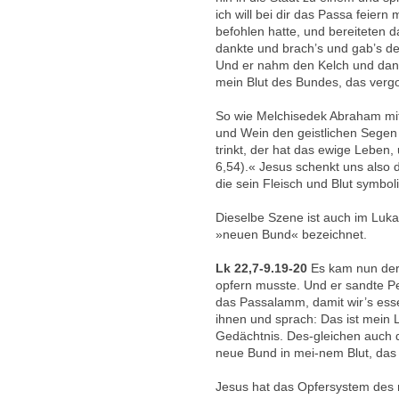
ich will bei dir das Passa feier
befohlen hatte, und bereiteten 
dankte und brach’s und gab’s de
Und er nahm den Kelch und dankt
mein Blut des Bundes, das vergo
So wie Melchisedek Abraham mit
und Wein den geistlichen Segen e
trinkt, der hat das ewige Leben
6,54).« Jesus schenkt uns also
die sein Fleisch und Blut symboli
Dieselbe Szene ist auch im Luk
»neuen Bund« bezeichnet.
Lk 22,7-9.19-20
Es kam nun der
opfern musste. Und er sandte P
das Passalamm, damit wir’s esse
ihnen und sprach: Das ist mein 
Gedächtnis. Des-gleichen auch 
neue Bund in mei-nem Blut, das 
Jesus hat das Opfersystem des