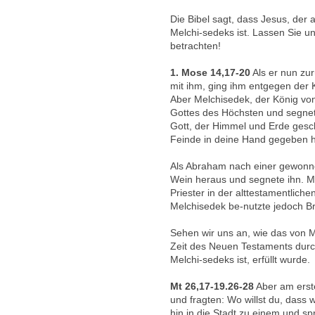
Die Bibel sagt, dass Jesus, der
Melchi-sedeks ist. Lassen Sie u
betrachten!
1. Mose 14,17-20
Als er nun zu
mit ihm, ging ihm entgegen der 
Aber Melchisedek, der König von
Gottes des Höchsten und segnet
Gott, der Himmel und Erde gesch
Feinde in deine Hand gegeben h
Als Abraham nach einer gewonne
Wein heraus und segnete ihn. Me
Priester in der alttestamentliche
Melchisedek be-nutzte jedoch B
Sehen wir uns an, wie das von 
Zeit des Neuen Testaments durc
Melchi-sedeks ist, erfüllt wurde.
Mt 26,17-19.26-28
Aber am erst
und fragten: Wo willst du, dass
hin in die Stadt zu einem und spr