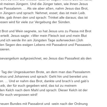
n mit meinen Jüngern. Und die Jünger taten, wie ihnen Jesus
das Passalamm. ... Als sie aber aßen, nahm Jesus das Brot,
n Jüngern und sprach: Nehmet, esset; das ist mein Leib.
e, gab ihnen den und sprach: Trinket alle daraus; das ist
ssen wird für viele zur Vergebung der Sünden.
 Brot und Wein segnete, so hat Jesus uns zu Passa mit Brot
rteilt. Jesus sagte: »Wer mein Fleisch isst und mein Blut
, und ich werde ihn am Jüngsten Tage auferwecken (Joh
 den Segen des ewigen Lebens mit Passabrot und Passawein,
sieren.
asevangelium aufgezeichnet, wo Jesus das Passafest als den
 Tag der Ungesäuerten Brote, an dem man das Passalamm
etrus und Johannes und sprach: Geht hin und bereitet uns
n. ... Und er nahm das Brot, dankte und brach’s und gab’s
Leib, der für euch gegeben wird; das tut zu meinem
den Kelch nach dem Mahl und sprach: Dieser Kelch ist der
für euch vergossen wird!
 neuen Bundes mit Passabrot und -wein nach der Ordnung