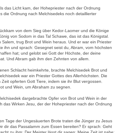
 als das Licht kam, der Hohepriester nach der Ordnung
ns die Ordnung nach Melchisedeks noch detaillierter
rückkam von dem Sieg über Kedor-Laomer und die Könige
König von Sodom in das Tal Schawe, das ist das Königstal.
 Salem, trug Brot und Wein heraus. Und er war ein Priester
e ihn und sprach: Gesegnet seist du, Abram, vom höchsten
affen hat; und gelobt sei Gott der Höchste, der deine
at. Und Abram gab ihm den Zehnten von allem.
nen Schlacht heimkehrte, brachte Melchisedek Brot und
lchisedek war ein Priester Gottes des Allerhöchsten. Die
n Zeit opferten Gott Tiere, indem sie ihr Blut vergossen.
rot und Wein, um Abraham zu segnen.
Melchisedek dargebrachte Opfer von Brot und Wein in der
h das Wirken Jesu, der der Hohepriester nach der Ordnung
en Tage der Ungesäuerten Brote traten die Jünger zu Jesus
 wir dir das Passalamm zum Essen bereiten? Er sprach: Geht
echt zu ihm: Der Meister lässt dir sagen: Meine Zeit ist nahe;