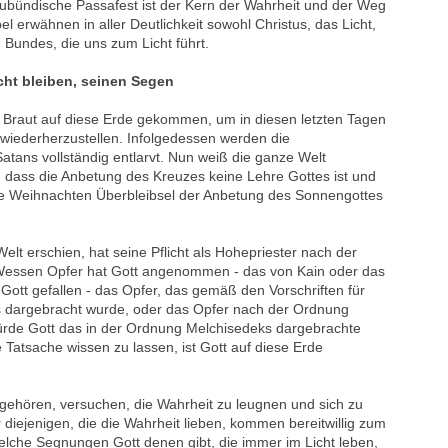
eubündische Passafest ist der Kern der Wahrheit und der Weg
el erwähnen in aller Deutlichkeit sowohl Christus, das Licht,
 Bundes, die uns zum Licht führt.
cht bleiben, seinen Segen
ie Braut auf diese Erde gekommen, um in diesen letzten Tagen
wiederherzustellen. Infolgedessen werden die
atans vollständig entlarvt. Nun weiß die ganze Welt
 dass die Anbetung des Kreuzes keine Lehre Gottes ist und
e Weihnachten Überbleibsel der Anbetung des Sonnengottes
 Welt erschien, hat seine Pflicht als Hohepriester nach der
 Wessen Opfer hat Gott angenommen - das von Kain oder das
ott gefallen - das Opfer, das gemäß den Vorschriften für
 dargebracht wurde, oder das Opfer nach der Ordnung
rde Gott das in der Ordnung Melchisedeks dargebrachte
atsache wissen zu lassen, ist Gott auf diese Erde
angehören, versuchen, die Wahrheit zu leugnen und sich zu
r diejenigen, die die Wahrheit lieben, kommen bereitwillig zum
welche Segnungen Gott denen gibt, die immer im Licht leben,