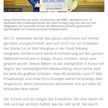
ⓒ 2017 WATV
Haupt Pfarrer Kim Joo-cheol, Vorsitzender der WMC, überreichte am 19.
Dezember dem Vizebürgermeister der Stadt Pohang Ung Choi das von den
Mitgliedern der Gemeinde Gottes des Weltmissionsvereins gesammelte
Spendengeld zur Unterstützung der Erdbebenopfer.
Am 15. November wurde das ganze Land Korea auf einmal
gerüttelt und geschüttelt, weil sich nicht nur ein Erdbeben
der Stärke 5.4 im Dorf Honghae in der Stadt Pohang
ereignete, sondern auch deren Erschütterung auf der ganzen
Halbinsel Korea wie in Daegu, Busan, Incheon, Seoul usw.
gespürt wurde. Dieses Beben ist das zweitgrößte in Korea seit
Beginn der seismologischen Beobachtung, verursachte aber
bis jetzt die größten Schäden: etwa 90 Verletzte, rund 27 000
Privathäuser und zivile Einrichtungen waren beschädigt oder
eingestürzt, deren Gesamtscha-densumme sich auf über 50
Milliarden Won belief.
Der Schock und die Sorgen der Einwohner, die über Nacht ihr
Hab und Gut verloren hatten, wa-ren sehr groß. Die durch