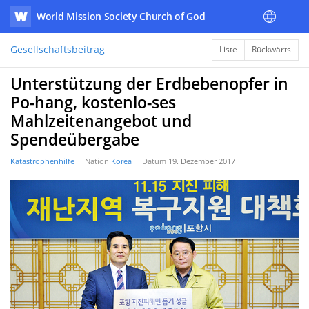
World Mission Society Church of God
WATV
Gesellschaftsbeitrag
Liste
Rückwärts
Unterstützung der Erdbebenopfer in
Po-hang, kostenlo-ses
Mahlzeitenangebot und
Spendeübergabe
Katastrophenhilfe
Nation
Korea
Datum
19. Dezember 2017