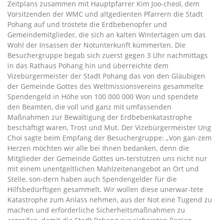
Zeitplans zusammen mit Hauptpfarrer Kim Joo-cheol, dem
Vorsitzenden der WMC und altgedienten Pfarrern die Stadt
Pohang auf und tröstete die Erdbebenopfer und
Gemeindemitglieder, die sich an kalten Wintertagen um das
Wohl der Insassen der Notunterkunft kümmerten. Die
Besuchergruppe begab sich zuerst gegen 3 Uhr nachmittags
in das Rathaus Pohang hin und überreichte dem
Vizebürgermeister der Stadt Pohang das von den Gläubigen
der Gemeinde Gottes des Weltmissionsvereins gesammelte
Spendengeld in Höhe von 100 000 000 Won und spendete
den Beamten, die voll und ganz mit umfassenden
Maßnahmen zur Bewältigung der Erdbebenkatastrophe
beschäftigt waren, Trost und Mut. Der Vizebürgermeister Ung
Choi sagte beim Empfang der Besuchergruppe: „Von gan-zem
Herzen möchten wir alle bei Ihnen bedanken, denn die
Mitglieder der Gemeinde Gottes un-terstützen uns nicht nur
mit einem unentgeltlichen Mahlzeitenangebot an Ort und
Stelle, son-dern haben auch Spendengelder für die
Hilfsbedürftigen gesammelt. Wir wollen diese unerwar-tete
Katastrophe zum Anlass nehmen, aus der Not eine Tugend zu
machen und erforderliche Sicherheitsmaßnahmen zu