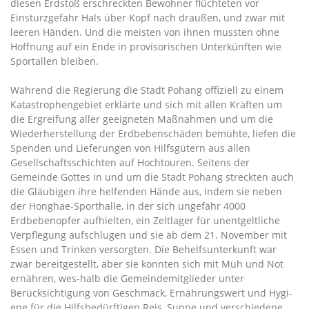
diesen Erdstoß erschreckten Bewohner flüchteten vor
Einsturzgefahr Hals über Kopf nach draußen, und zwar mit
leeren Händen. Und die meisten von ihnen mussten ohne
Hoffnung auf ein Ende in provisorischen Unterkünften wie
Sportallen bleiben.
Während die Regierung die Stadt Pohang offiziell zu einem
Katastrophengebiet erklärte und sich mit allen Kräften um
die Ergreifung aller geeigneten Maßnahmen und um die
Wiederherstellung der Erdbebenschäden bemühte, liefen die
Spenden und Lieferungen von Hilfsgütern aus allen
Gesellschaftsschichten auf Hochtouren. Seitens der
Gemeinde Gottes in und um die Stadt Pohang streckten auch
die Gläubigen ihre helfenden Hände aus, indem sie neben
der Honghae-Sporthalle, in der sich ungefähr 4000
Erdbebenopfer aufhielten, ein Zeltlager für unentgeltliche
Verpflegung aufschlugen und sie ab dem 21. November mit
Essen und Trinken versorgten. Die Behelfsunterkunft war
zwar bereitgestellt, aber sie konnten sich mit Müh und Not
ernähren, wes-halb die Gemeindemitglieder unter
Berücksichtigung von Geschmack, Ernährungswert und Hygi-
ene für die Hilfsbedürftigen Reis, Suppe und verschiedene