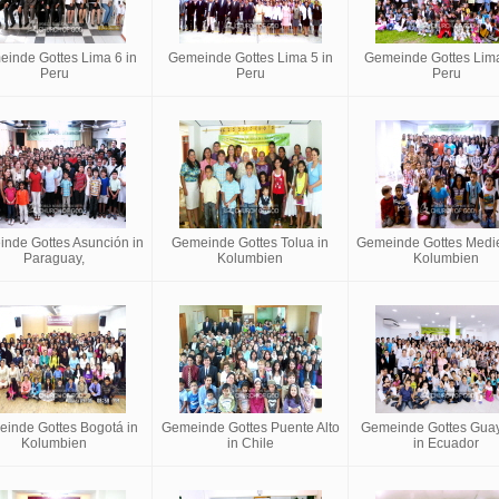
inde Gottes Lima 6 in
Gemeinde Gottes Lima 5 in
Gemeinde Gottes Lima
Peru
Peru
Peru
nde Gottes Asunción in
Gemeinde Gottes Tolua in
Gemeinde Gottes Medie
Paraguay,
Kolumbien
Kolumbien
inde Gottes Bogotá in
Gemeinde Gottes Puente Alto
Gemeinde Gottes Guay
Kolumbien
in Chile
in Ecuador