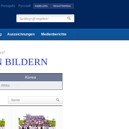
Português
Русский
g
Auszeichnungen
Medienberichte
et!
N BILDERN
Korea
Afrika