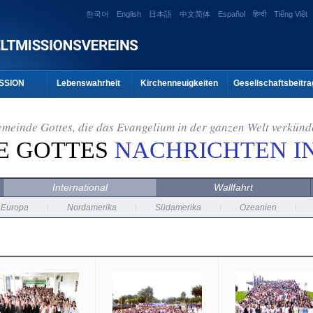
한국어
English
日本語
中文简体
Español
हिन्दी
Tiếng Việt
SSION
Lebenswahrheit
Kirchenneuigkeiten
Gesellschaftsbeitra
meinde Gottes, die das Evangelium in der ganzen Welt verkünd
E GOTTES
NACHRICHTEN I
International
Wallfahrt
Europa
Nordamerika
Südamerika
Ozeanien