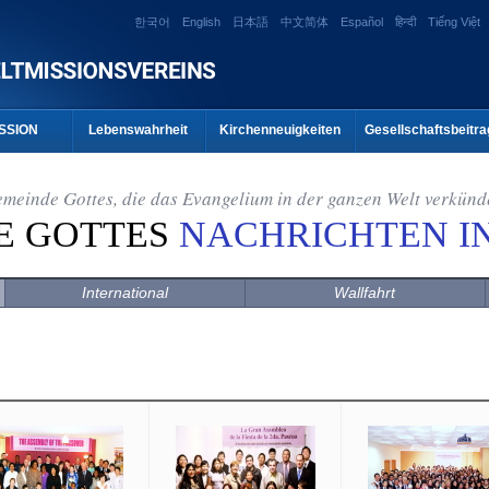
한국어
English
日本語
中文简体
Español
हिन्दी
Tiếng Việt
SSION
Lebenswahrheit
Kirchenneuigkeiten
Gesellschaftsbeitra
meinde Gottes, die das Evangelium in der ganzen Welt verkünd
E GOTTES
NACHRICHTEN I
International
Wallfahrt