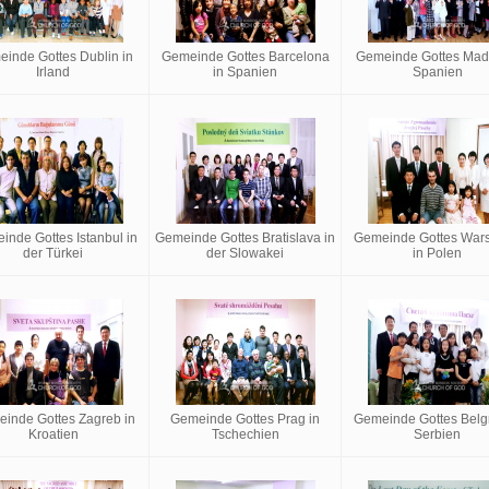
inde Gottes Dublin in
Gemeinde Gottes Barcelona
Gemeinde Gottes Madr
Irland
in Spanien
Spanien
inde Gottes Istanbul in
Gemeinde Gottes Bratislava in
Gemeinde Gottes War
der Türkei
der Slowakei
in Polen
inde Gottes Zagreb in
Gemeinde Gottes Prag in
Gemeinde Gottes Belgr
Kroatien
Tschechien
Serbien