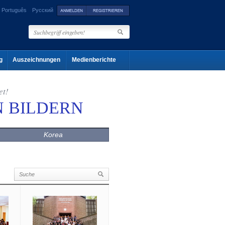
Português
Русский
g
Auszeichnungen
Medienberichte
et!
N BILDERN
Korea