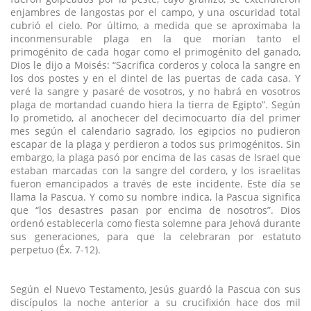
enjambres de langostas por el campo, y una oscuridad total
cubrió el cielo. Por último, a medida que se aproximaba la
inconmensurable plaga en la que morían tanto el
primogénito de cada hogar como el primogénito del ganado,
Dios le dijo a Moisés: “Sacrifica corderos y coloca la sangre en
los dos postes y en el dintel de las puertas de cada casa. Y
veré la sangre y pasaré de vosotros, y no habrá en vosotros
plaga de mortandad cuando hiera la tierra de Egipto”. Según
lo prometido, al anochecer del decimocuarto día del primer
mes según el calendario sagrado, los egipcios no pudieron
escapar de la plaga y perdieron a todos sus primogénitos. Sin
embargo, la plaga pasó por encima de las casas de Israel que
estaban marcadas con la sangre del cordero, y los israelitas
fueron emancipados a través de este incidente. Este día se
llama la Pascua. Y como su nombre indica, la Pascua significa
que “los desastres pasan por encima de nosotros”. Dios
ordenó establecerla como fiesta solemne para Jehová durante
sus generaciones, para que la celebraran por estatuto
perpetuo (Éx. 7-12).
Según el Nuevo Testamento, Jesús guardó la Pascua con sus
discípulos la noche anterior a su crucifixión hace dos mil