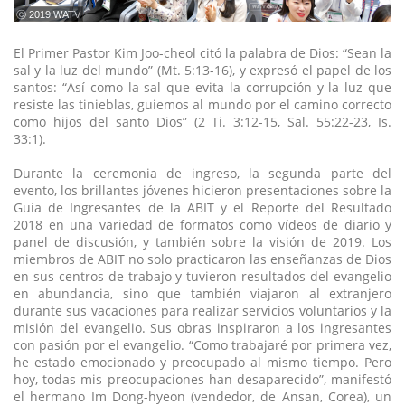
ⓒ 2019 WATV
El Primer Pastor Kim Joo-cheol citó la palabra de Dios: “Sean la
sal y la luz del mundo” (Mt. 5:13-16), y expresó el papel de los
santos: “Así como la sal que evita la corrupción y la luz que
resiste las tinieblas, guiemos al mundo por el camino correcto
como hijos del santo Dios” (2 Ti. 3:12-15, Sal. 55:22-23, Is.
33:1).
Durante la ceremonia de ingreso, la segunda parte del
evento, los brillantes jóvenes hicieron presentaciones sobre la
Guía de Ingresantes de la ABIT y el Reporte del Resultado
2018 en una variedad de formatos como vídeos de diario y
panel de discusión, y también sobre la visión de 2019. Los
miembros de ABIT no solo practicaron las enseñanzas de Dios
en sus centros de trabajo y tuvieron resultados del evangelio
en abundancia, sino que también viajaron al extranjero
durante sus vacaciones para realizar servicios voluntarios y la
misión del evangelio. Sus obras inspiraron a los ingresantes
con pasión por el evangelio. “Como trabajaré por primera vez,
he estado emocionado y preocupado al mismo tiempo. Pero
hoy, todas mis preocupaciones han desaparecido”, manifestó
el hermano Im Dong-hyeon (vendedor, de Ansan, Corea), un