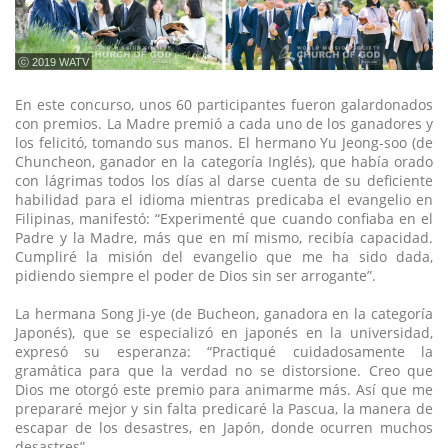
ⓒ 2019 WATV
En este concurso, unos 60 participantes fueron galardonados
con premios. La Madre premió a cada uno de los ganadores y
los felicitó, tomando sus manos. El hermano Yu Jeong-soo (de
Chuncheon, ganador en la categoría Inglés), que había orado
con lágrimas todos los días al darse cuenta de su deficiente
habilidad para el idioma mientras predicaba el evangelio en
Filipinas, manifestó: “Experimenté que cuando confiaba en el
Padre y la Madre, más que en mí mismo, recibía capacidad.
Cumpliré la misión del evangelio que me ha sido dada,
pidiendo siempre el poder de Dios sin ser arrogante”.
La hermana Song Ji-ye (de Bucheon, ganadora en la categoría
Japonés), que se especializó en japonés en la universidad,
expresó su esperanza: “Practiqué cuidadosamente la
gramática para que la verdad no se distorsione. Creo que
Dios me otorgó este premio para animarme más. Así que me
prepararé mejor y sin falta predicaré la Pascua, la manera de
escapar de los desastres, en Japón, donde ocurren muchos
desastres”.