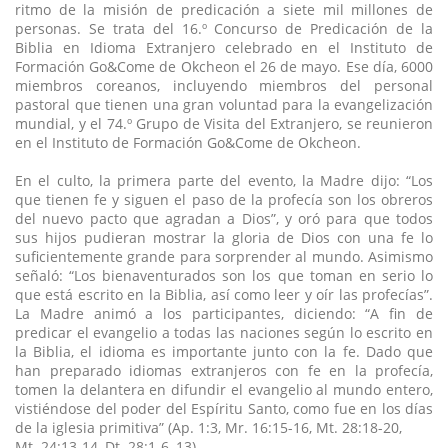
ritmo de la misión de predicación a siete mil millones de
personas. Se trata del 16.º Concurso de Predicación de la
Biblia en Idioma Extranjero celebrado en el Instituto de
Formación Go&Come de Okcheon el 26 de mayo. Ese día, 6000
miembros coreanos, incluyendo miembros del personal
pastoral que tienen una gran voluntad para la evangelización
mundial, y el 74.º Grupo de Visita del Extranjero, se reunieron
en el Instituto de Formación Go&Come de Okcheon.
En el culto, la primera parte del evento, la Madre dijo: “Los
que tienen fe y siguen el paso de la profecía son los obreros
del nuevo pacto que agradan a Dios”, y oró para que todos
sus hijos pudieran mostrar la gloria de Dios con una fe lo
suficientemente grande para sorprender al mundo. Asimismo
señaló: “Los bienaventurados son los que toman en serio lo
que está escrito en la Biblia, así como leer y oír las profecías”.
La Madre animó a los participantes, diciendo: “A fin de
predicar el evangelio a todas las naciones según lo escrito en
la Biblia, el idioma es importante junto con la fe. Dado que
han preparado idiomas extranjeros con fe en la profecía,
tomen la delantera en difundir el evangelio al mundo entero,
vistiéndose del poder del Espíritu Santo, como fue en los días
de la iglesia primitiva” (Ap. 1:3, Mr. 16:15-16, Mt. 28:18-20,
Mt. 24:13-14, Dt. 28:1-6, 13).