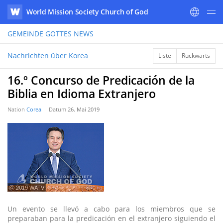
World Mission Society Church of God
WATV
GEMEINDE GOTTES
NEWS
Nachrichten über Korea
Liste
Rückwärts
16.º Concurso de Predicación de la
Biblia en Idioma Extranjero
Nation
Corea
Datum
26. Mai 2019
ⓒ 2019 WATV
Un evento se llevó a cabo para los miembros que se
preparaban para la predicación en el extranjero siguiendo el