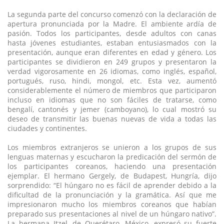
La segunda parte del concurso comenzó con la declaración de
apertura pronunciada por la Madre. El ambiente ardía de
pasión. Todos los participantes, desde adultos con canas
hasta jóvenes estudiantes, estaban entusiasmados con la
presentación, aunque eran diferentes en edad y género. Los
participantes se dividieron en 249 grupos y presentaron la
verdad vigorosamente en 26 idiomas, como inglés, español,
portugués, ruso, hindi, mongol, etc. Esta vez, aumentó
considerablemente el número de miembros que participaron
incluso en idiomas que no son fáciles de tratarse, como
bengalí, cantonés y jemer (camboyano), lo cual mostró su
deseo de transmitir las buenas nuevas de vida a todas las
ciudades y continentes.
Los miembros extranjeros se unieron a los grupos de sus
lenguas maternas y escucharon la predicación del sermón de
los participantes coreanos, haciendo una presentación
ejemplar. El hermano Gergely, de Budapest, Hungría, dijo
sorprendido: “El húngaro no es fácil de aprender debido a la
dificultad de la pronunciación y la gramática. Así que me
impresionaron mucho los miembros coreanos que habían
preparado sus presentaciones al nivel de un húngaro nativo”.
La hermana Itzel, de Querétaro, México, expresó su fuerte