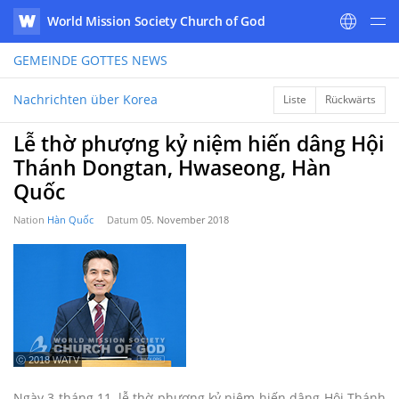
World Mission Society Church of God
WATV
GEMEINDE GOTTES
NEWS
Nachrichten über Korea
Liste
Rückwärts
Lễ thờ phượng kỷ niệm hiến dâng Hội
Thánh Dongtan, Hwaseong, Hàn
Quốc
Nation
Hàn Quốc
Datum
05. November 2018
ⓒ 2018 WATV
Ngày 3 tháng 11, lễ thờ phượng kỷ niệm hiến dâng Hội Thánh