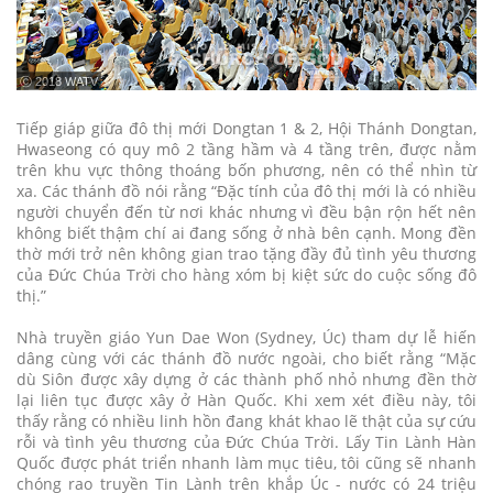
ⓒ 2018 WATV
Tiếp giáp giữa đô thị mới Dongtan 1 & 2, Hội Thánh Dongtan,
Hwaseong có quy mô 2 tầng hầm và 4 tầng trên, được nằm
trên khu vực thông thoáng bốn phương, nên có thể nhìn từ
xa. Các thánh đồ nói rằng “Đặc tính của đô thị mới là có nhiều
người chuyển đến từ nơi khác nhưng vì đều bận rộn hết nên
không biết thậm chí ai đang sống ở nhà bên cạnh. Mong đền
thờ mới trở nên không gian trao tặng đầy đủ tình yêu thương
của Đức Chúa Trời cho hàng xóm bị kiệt sức do cuộc sống đô
thị.”
Nhà truyền giáo Yun Dae Won (Sydney, Úc) tham dự lễ hiến
dâng cùng với các thánh đồ nước ngoài, cho biết rằng “Mặc
dù Siôn được xây dựng ở các thành phố nhỏ nhưng đền thờ
lại liên tục được xây ở Hàn Quốc. Khi xem xét điều này, tôi
thấy rằng có nhiều linh hồn đang khát khao lẽ thật của sự cứu
rỗi và tình yêu thương của Đức Chúa Trời. Lấy Tin Lành Hàn
Quốc được phát triển nhanh làm mục tiêu, tôi cũng sẽ nhanh
chóng rao truyền Tin Lành trên khắp Úc - nước có 24 triệu