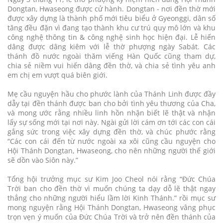
Dongtan, Hwaseong được cử hành. Dongtan - nơi đền thờ mới
được xây dựng là thành phố mới tiêu biểu ở Gyeonggi, dân số
tăng đều đặn vì đang tạo thành khu cư trú quy mô lớn và khu
công nghệ thông tin & công nghệ sinh học hiện đại. Lễ hiến
dâng được dâng kiêm với lễ thờ phượng ngày Sabát. Các
thánh đồ nước ngoài thăm viếng Hàn Quốc cũng tham dự,
chia sẻ niềm vui hiến dâng đền thờ, và chia sẻ tình yêu anh
em chị em vượt quá biên giới.
Mẹ cầu nguyện hầu cho phước lành của Thánh Linh được đầy
dẫy tại đền thánh được ban cho bởi tình yêu thương của Cha,
và mong ước rằng nhiều linh hồn nhận biết lẽ thật và nhận
lấy sự sống mới tại nơi này. Ngài gửi lời cám ơn tới các con cái
gắng sức trong việc xây dựng đền thờ, và chúc phước rằng
“Các con cái đến từ nước ngoài xa xôi cũng cầu nguyện cho
Hội Thánh Dongtan, Hwaseong, cho nên những người thế giới
sẽ dồn vào Siôn này.”
Tổng hội trưởng mục sư Kim Joo Cheol nói rằng “Đức Chúa
Trời ban cho đền thờ vì muốn chúng ta dạy dỗ lẽ thật ngay
thẳng cho những người hiểu lầm lời Kinh Thánh.” rồi mục sư
mong nguyện rằng Hội Thánh Dongtan, Hwaseong vâng phục
trọn vẹn ý muốn của Đức Chúa Trời và trở nên đền thánh của