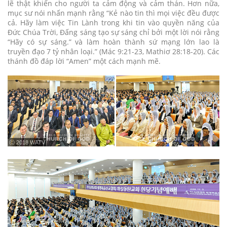
lẽ thật khiến cho người ta cảm động và cảm thán. Hơn nữa,
mục sư nói nhấn mạnh rằng “Kẻ nào tin thì mọi việc đều được
cả. Hãy làm việc Tin Lành trong khi tin vào quyền năng của
Đức Chúa Trời, Đấng sáng tạo sự sáng chỉ bởi một lời nói rằng
“Hãy có sự sáng.” và làm hoàn thành sứ mạng lớn lao là
truyền đạo 7 tỷ nhân loại.” (Mác 9:21-23, Mathiơ 28:18-20). Các
thánh đồ đáp lời “Amen” một cách mạnh mẽ.
ⓒ 2018 WATV