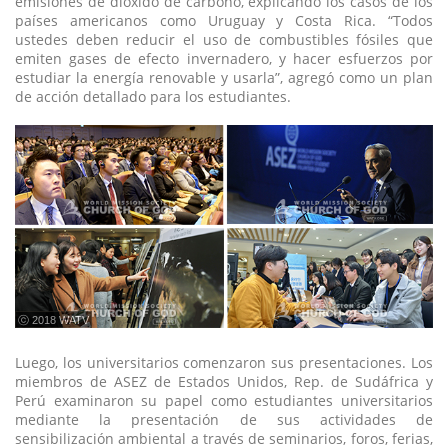
emisiones de dióxido de carbono, explicando los casos de los
países americanos como Uruguay y Costa Rica. “Todos
ustedes deben reducir el uso de combustibles fósiles que
emiten gases de efecto invernadero, y hacer esfuerzos por
estudiar la energía renovable y usarla”, agregó como un plan
de acción detallado para los estudiantes.
ⓒ 2018 WATV
Luego, los universitarios comenzaron sus presentaciones. Los
miembros de ASEZ de Estados Unidos, Rep. de Sudáfrica y
Perú examinaron su papel como estudiantes universitarios
mediante la presentación de sus actividades de
sensibilización ambiental a través de seminarios, foros, ferias,