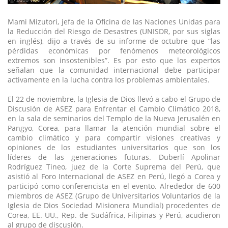
ⓒ 2018 WATV
Mami Mizutori, jefa de la Oficina de las Naciones Unidas para
la Reducción del Riesgo de Desastres (UNISDR, por sus siglas
en inglés), dijo a través de su informe de octubre que “las
pérdidas económicas por fenómenos meteorológicos
extremos son insostenibles”. Es por esto que los expertos
señalan que la comunidad internacional debe participar
activamente en la lucha contra los problemas ambientales.
El 22 de noviembre, la Iglesia de Dios llevó a cabo el Grupo de
Discusión de ASEZ para Enfrentar el Cambio Climático 2018,
en la sala de seminarios del Templo de la Nueva Jerusalén en
Pangyo, Corea, para llamar la atención mundial sobre el
cambio climático y para compartir visiones creativas y
opiniones de los estudiantes universitarios que son los
líderes de las generaciones futuras. Duberlí Apolinar
Rodríguez Tineo, juez de la Corte Suprema del Perú, que
asistió al Foro Internacional de ASEZ en Perú, llegó a Corea y
participó como conferencista en el evento. Alrededor de 600
miembros de ASEZ (Grupo de Universitarios Voluntarios de la
Iglesia de Dios Sociedad Misionera Mundial) procedentes de
Corea, EE. UU., Rep. de Sudáfrica, Filipinas y Perú, acudieron
al grupo de discusión.