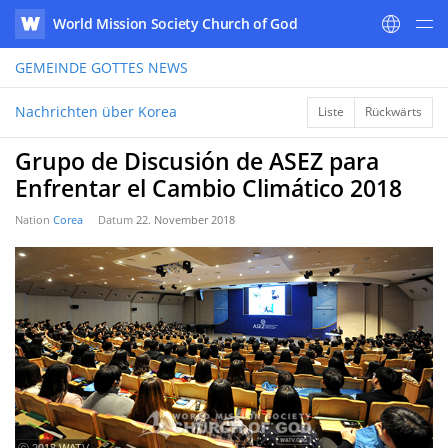
World Mission Society Church of God
WATV
GEMEINDE GOTTES
NEWS
Nachrichten über Korea
Liste
Rückwärts
Grupo de Discusión de ASEZ para
Enfrentar el Cambio Climático 2018
Nation
Corea
Datum
22. November 2018