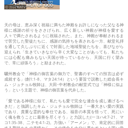
ⓒ 2016 WATV
天の母は、恵み深く祝福に満ちた神殿をお許しになった父なる神
様に感謝の祈りをささげられ、広く新しい神殿が神様を愛する
人々で満たされるように祝福された。また、神殿が奉献されるま
で苦労した聖徒たちに、感謝の気持ちを表される一方、献堂礼拝
を通して久しぶりに近くで対面した地域聖徒たちを、喜びながら
迎えられ「生きていきながら辛く大変なことがあっても、私たち
には心配も痛みもない天国が待っているから、天国に行く望み
で、常に頑張ろう」と励まされた。
驪州教会で「神様の御言葉の御力で、聖書のすべての預言は必ず
成就する」(創1:1-8、マタ24:14）という要旨で説教した総会長キ
ム・ジュチョル牧師は、大田･中村教会の献堂式では「神様に似よ
う」という主題で、神様の御言葉を代弁した。
「愛である神様に似て、私たちも愛で完全な連合を成し遂げるべ
きだ」と強調したキム・ジュチョル牧師は「一番大きい愛の実践
であり、貴重な霊的な奉仕である、福音の本質を悟って、死にい
く魂を救うことに最善を尽くそう」と力説した(一ヨハ4:7-21、マ
コ1:35-38、二テモ4:1-2)。力強い「アーメン」で、肯定的に回答
する聖徒たちの表情から、その使命を十分に果たすという固い覚