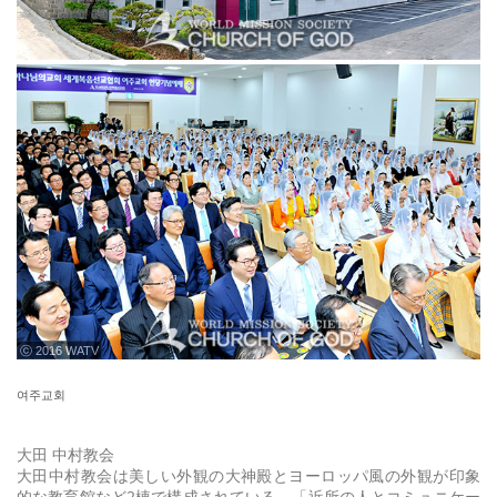
ⓒ 2016 WATV
여주교회
大田 中村教会
大田中村教会は美しい外観の大神殿とヨーロッパ風の外観が印象
的な教育館など2棟で構成されている。「近所の人とコミュニケー