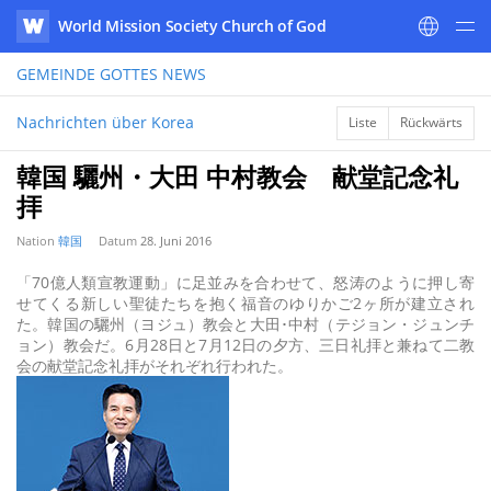
World Mission Society Church of God
WATV
GEMEINDE GOTTES
NEWS
Nachrichten über Korea
Liste
Rückwärts
韓国 驪州・大田 中村教会 献堂記念礼
拝
Nation
韓国
Datum
28. Juni 2016
「70億人類宣教運動」に足並みを合わせて、怒涛のように押し寄
せてくる新しい聖徒たちを抱く福音のゆりかご2ヶ所が建立され
た。韓国の驪州（ヨジュ）教会と大田･中村（テジョン・ジュンチ
ョン）教会だ。6月28日と7月12日の夕方、三日礼拝と兼ねて二教
会の献堂記念礼拝がそれぞれ行われた。