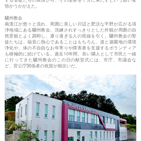
悟がうかがえた。
驪州教会
南漢江が悠々と流れ、周囲に美しい川辺と肥沃な平野が広がる清
浄地域にある驪州教会。洗練されすっきりとした外観が周囲の自
然景観とよく調和し、通り過ぎる人の視線を引く。驪州教会の聖
徒たちは、福音に熱心であることはもちろん、道と遊園地の環境
浄化や、体の不自由なお年寄りや障害者を支援するボランティア
も積極的に続けている。過去10年間、良い隣人として市民と一緒
に行ってきた驪州教会のこの日の献堂式には、市庁、市議会な
ど、官公庁関係者の祝賀が相次いだ。