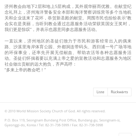
济州教会由地下2层和地上5层构成，其外观华丽而优雅。在献堂纪
念礼拜上，济州海洋警备安全本部和海洋警察训练营等多个当地机
关和企业送来了花环，恭贺新圣殿的献堂。周围市民也纷纷表示“教
会实在是美丽，当听到教会通过志愿服务活动荣获英国女王奖时，
我们更是惊叹”，并表示也愿意同参志愿服务活动。
一直以来，济州地区的圣徒们致力于市民和游客经常出入的偶来
路、沙溪里海岸体育公园、外都洞连带码头、西归浦一号广场等地
的环保事业，还率先开展无偿献血、帮助农活等各种志愿服务活
动。圣徒们怀揣着要以充满上帝之爱的宣教活动和志愿服务为地区
社会做出贡献的远大抱负，齐声高呼：
“多来上帝的教会吧！”
Liste
Rückwärts
© 2010 World Mission Society Church of God. All rights reserved.
P.O. Box 119, Seongnam Bundang Post Office, Bundang-gu, Seongnam-si,
Gyeonggi-do, Korea / Tel: 82-31-738-5999 / Fax: 82-31-738-5998