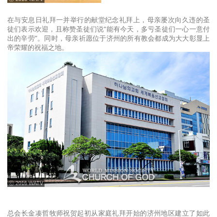
在与安息日礼拜一并举行的献堂纪念礼拜上，母亲屡次向久违的圣
徒们表示欢迎，且称赞圣徒们说“能有今天，多亏圣徒们一心一意付
出的辛劳”。同时，母亲祈愿位于济州的所有教会都成为大大彰显上
帝荣耀的祝福之地。
ⓒ 2016 WATV
总会长金凑哲牧师祝贺起初从家庭礼拜开始的济州地区建立了如此