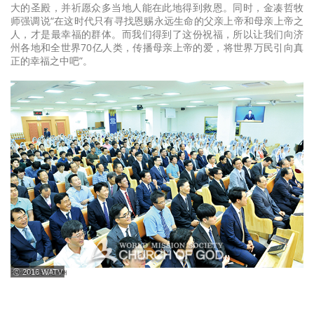
大的圣殿，并祈愿众多当地人能在此地得到救恩。同时，金凑哲牧
师强调说“在这时代只有寻找恩赐永远生命的父亲上帝和母亲上帝之
人，才是最幸福的群体。而我们得到了这份祝福，所以让我们向济
州各地和全世界70亿人类，传播母亲上帝的爱，将世界万民引向真
正的幸福之中吧”。
ⓒ 2016 WATV