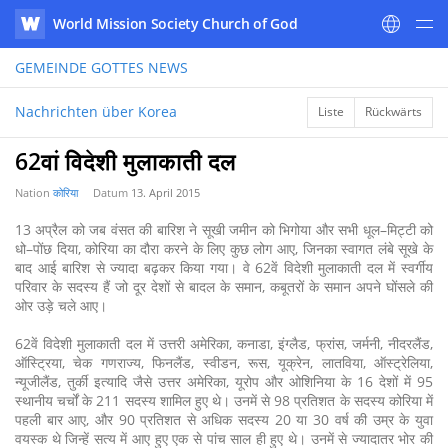
World Mission Society Church of God
WATV
GEMEINDE GOTTES
NEWS
Nachrichten über Korea
Liste
Rückwärts
62वां विदेशी मुलाकाती दल
Nation
कोरिया
Datum
13. April 2015
13 अप्रैल को जब वंसत की बारिश ने सूखी जमीन को भिगोया और सभी धूल–मिट्टी को
धो–पोंछ दिया, कोरिया का दौरा करने के लिए कुछ लोग आए, जिनका स्वागत लंबे सूखे के
बाद आई बारिश से ज्यादा बढ़कर किया गया। वे 62वें विदेशी मुलाकाती दल में स्वर्गीय
परिवार के सदस्य हैं जो दूर देशों से बादल के समान, कबूतरों के समान अपने घोंसले की
ओर उड़े चले आए।
62वें विदेशी मुलाकाती दल में उत्तरी अमेरिका, कनाडा, इंग्लैड, फ्रांस, जर्मनी, नीदरलैंड,
ऑस्ट्रिया, चेक गणराज्य, फिनलैंड, स्वीडन, रूस, यूक्रेन, लातविया, ऑस्ट्रेलिया,
न्यूजीलैंड, तुर्की इत्यादि जैसे उत्तर अमेरिका, यूरोप और ओशिनिया के 16 देशों में 95
स्थानीय चर्चों के 211 सदस्य शामिल हुए थे। उनमें से 98 प्रतिशत के सदस्य कोरिया में
पहली बार आए, और 90 प्रतिशत से अधिक सदस्य 20 या 30 वर्ष की उम्र के युवा
वयस्क थे जिन्हें सत्य में आए हुए एक से पांच साल ही हुए थे। उनमें से ज्यादातर भोर की