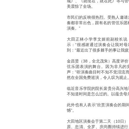
城》、《就现在，就在此》等与管
美震惊了全场。
市民们的反映很热烈。受熟人邀请
奏都非常出色，跟有名的管弦乐团
演奏。”
大田正林小学李文姬前副校长说
示：“很感谢通过演奏会让我对母
到：“最近出了很多棘手的事让我
金昌贤（38，全北茂朱）高度评
弦乐团表演的舞台。因为非凡的
声：“听演奏曲目时不知不觉泪流
然在全国免费巡演，令人叹为观止
临近音乐学院的院长裴贵分高兴地
不知道时间是怎么过的。以蕴含母
此外也有人表示“欣赏演奏会的期
憾”。
大田地区演奏会于第二天（10日
原、忠清、全罗、庆尚圈持续进行