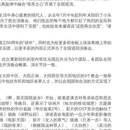
古典旋律中融合“母亲之心”开展了全国巡演。
生活中身心疲惫的现代人，从去年7月中旬起到年末组织了小乐
举办了愈合演奏会。他们抵达的每个地方都引起了热烈的反应和
常生活中得到了安慰”，也纷纷发来邀请说“还想再次欣赏”、“请
立50周年的“禧年”，同时也为给更多邻舍献上埃洛希姆上帝的
弦乐团，以更丰富的内容正式举办了全国巡回演奏会。
成。此次重新组织的室内管弦乐团总共分为3个团队，各团队在同
拉开演奏会帷幕。演出节目一致。
点在大田中区、大田正林、大田西区等大田地区的3个教会一致举
，其中包括市民和地区各界人士，并以合唱团和合演的方式呈现了
、《啊，那天国我故乡》开始，接着是满含对母亲依恋和思念
姐姐呀》等曲目。还展示了动画片《哈尔的移动城堡》主题曲
奇轻快的华尔兹曲《华尔兹第2号》。影片的OST音乐也触动了
巫》插曲《绿野仙踪》、讲述喜欢电影的一位少年和老影像技
曲《电影天国》、影片《女人的香气》插曲《只差一步》等人
《我的母亲》、《救赎我这种罪人》、《大自然》、《圣洁的