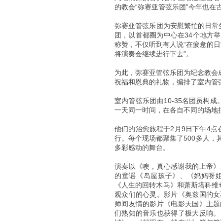
的教会“弥赛亚管弦乐团”今年也在
弥赛亚管弦乐团为安慰繁忙的日常
团，以首都圈为中心在34个地方
称赞，不仅听到有人说“在疲惫的日
将演奏会继续进行下去”。
为此，弥赛亚管弦乐团为纪念教会成
祝福和恩典的礼物，编排了室内管
室内管弦乐团由10-35名团员构
一天同一时间，在各自不同的场地
他们的治愈旅程于2月9日下午4
行。每个现场都聚集了500多人
多彩感动的舞台。
演奏以《噢，真心感谢我的上帝》
的童谣《岛屋孩子》、《妈妈呀
《人生的回转木马》和萧斯塔科维
观众们的心灵。影片《奥兹国的女
师间友情的影片《电影天国》主题
们熟知的音乐也获得了极大反响。