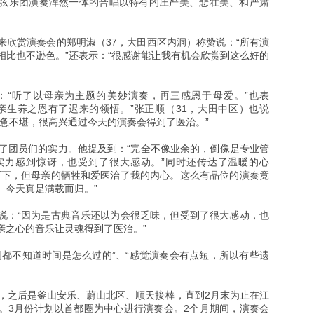
弦乐团演奏浑然一体的合唱以特有的庄严美、悲壮美、和严肃
来欣赏演奏会的郑明淑（37，大田西区内洞）称赞说：“所有演
相比也不逊色。”还表示：“很感谢能让我有机会欣赏到这么好的
：“听了以母亲为主题的美妙演奏，再三感恩于母爱。”也表
亲生养之恩有了迟来的领悟。”张正顺（31，大田中区）也说
疲惫不堪，很高兴通过今天的演奏会得到了医治。”
价了团员们的实力。他提及到：“完全不像业余的，倒像是专业管
实力感到惊讶，也受到了很大感动。”同时还传达了温暖的心
而下，但母亲的牺牲和爱医治了我的内心。这么有品位的演奏竟
。今天真是满载而归。”
说：“因为是古典音乐还以为会很乏味，但受到了很大感动，也
亲之心的音乐让灵魂得到了医治。”
间都不知道时间是怎么过的”、“感觉演奏会有点短，所以有些遗
），之后是釜山安乐、蔚山北区、顺天接棒，直到2月末为止在江
。3月份计划以首都圈为中心进行演奏会。2个月期间，演奏会