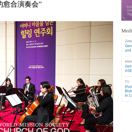
心的愈合演奏会”
Medi
Zeit
Gem
und 
Inter
Geme
ASEZ
TV
[Aus
Blut
in 1