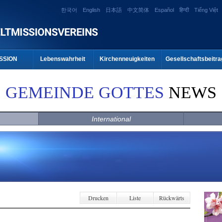
한국어
English
日本語
中文简体
Español
हिन्दी
Tiếng Việt
SSION
Lebenswahrheit
Kirchenneuigkeiten
Gesellschaftsbeitra
GEMEINDE GOTTES
NEWS
International
Drucken
Liste
Rückwärts