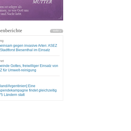
enberichte
ung
einsam gegen invasive Arten: ASEZ
Stadtforst Biesenthal im Einsatz
net
inde Gottes, freiwilliger Einsatz von
 für Umwelt-reinigung
land/Argentinien] Eine
spendekampagne findet gleichzeitig
75 Ländern statt