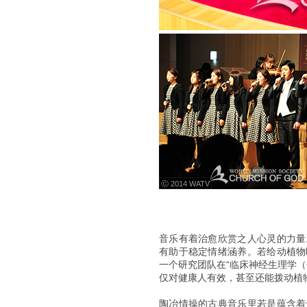
ⓒ 2014 WATV
音乐有着治愈欣赏之人心灵的力量
有助于稳定情绪涵养。若给动植物
一个研究团队在“临床神经生理学（Clin
仅对健康人有效，甚至还能拨动植
陶冶情操的古典音乐里若是蕴含着