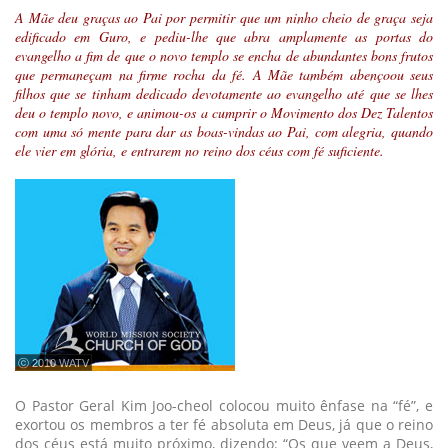
A Mãe deu graças ao Pai por permitir que um ninho cheio de graça seja
edificado em Guro, e pediu-lhe que abra amplamente as portas do
evangelho a fim de que o novo templo se encha de abundantes bons frutos
que permaneçam na firme rocha da fé. A Mãe também abençoou seus
filhos que se tinham dedicado devotamente ao evangelho até que se lhes
deu o templo novo, e animou-os a cumprir o Movimento dos Dez Talentos
com uma só mente para dar as boas-vindas ao Pai, com alegria, quando
ele vier em glória, e entrarem no reino dos céus com fé suficiente.
ⓒ 2010 WATV
O Pastor Geral Kim Joo-cheol colocou muito ênfase na “fé”, e
exortou os membros a ter fé absoluta em Deus, já que o reino
dos céus está muito próximo, dizendo: “Os que veem a Deus,