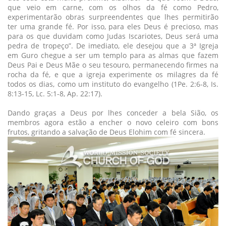
que veio em carne, com os olhos da fé como Pedro,
experimentarão obras surpreendentes que lhes permitirão
ter uma grande fé. Por isso, para eles Deus é precioso, mas
para os que duvidam como Judas Iscariotes, Deus será uma
pedra de tropeço”. De imediato, ele desejou que a 3ª Igreja
em Guro chegue a ser um templo para as almas que fazem
Deus Pai e Deus Mãe o seu tesouro, permanecendo firmes na
rocha da fé, e que a igreja experimente os milagres da fé
todos os dias, como um instituto do evangelho (1Pe. 2:6-8, Is.
8:13-15, Lc. 5:1-8, Ap. 22:17).
Dando graças a Deus por lhes conceder a bela Sião, os
membros agora estão a encher o novo celeiro com bons
frutos, gritando a salvação de Deus Elohim com fé sincera.