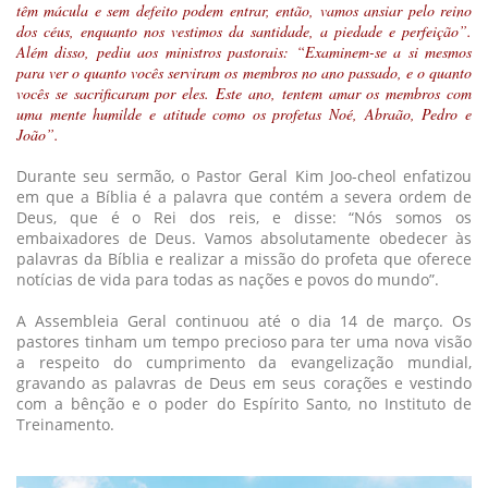
têm mácula e sem defeito podem entrar, então, vamos ansiar pelo reino
dos céus, enquanto nos vestimos da santidade, a piedade e perfeição”.
Além disso, pediu aos ministros pastorais: “Examinem-se a si mesmos
para ver o quanto vocês serviram os membros no ano passado, e o quanto
vocês se sacrificaram por eles. Este ano, tentem amar os membros com
uma mente humilde e atitude como os profetas Noé, Abraão, Pedro e
João”.
Durante seu sermão, o Pastor Geral Kim Joo-cheol enfatizou
em que a Bíblia é a palavra que contém a severa ordem de
Deus, que é o Rei dos reis, e disse: “Nós somos os
embaixadores de Deus. Vamos absolutamente obedecer às
palavras da Bíblia e realizar a missão do profeta que oferece
notícias de vida para todas as nações e povos do mundo”.
A Assembleia Geral continuou até o dia 14 de março. Os
pastores tinham um tempo precioso para ter uma nova visão
a respeito do cumprimento da evangelização mundial,
gravando as palavras de Deus em seus corações e vestindo
com a bênção e o poder do Espírito Santo, no Instituto de
Treinamento.