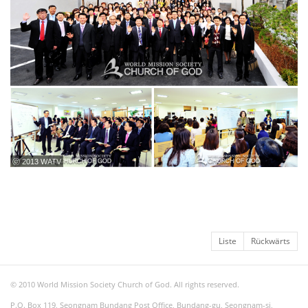
ⓒ 2013 WATV
Liste
Rückwärts
© 2010 World Mission Society Church of God. All rights reserved.
P.O. Box 119, Seongnam Bundang Post Office, Bundang-gu, Seongnam-si,