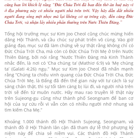
cũng ban lời khích lệ rằng “Đức Chúa Trời đã ban đền thờ ân huệ này vì
ở địa phương này có nhiều người nhà trên trời. Vậy hãy dẫn dắt nhiều
người đang sống mệt nhọc mà lại không có sự trông cậy, đến cùng Đức
Chúa Trời, và nhận lấy nhiều phần thưởng trên Nước Thiên Đàng.”
Tổng hội trưởng mục sư Kim Joo Cheol cũng chúc mừng hiến
dâng Hội Thánh, và cầu chúc sự phát triển vô cùng. Vào giờ
giảng đạo, mục sư đã làm chứng về sự thật rằng không chỉ có
Đức Chúa Trời Cha, mà còn có Đức Chúa Trời Mẹ ở trên Nước
Thiên Đàng, bởi nói rằng “Nước Thiên Đàng mà Kinh Thánh
nhắc đến, là nơi có ‘Cha chúng ta’ (Mathiơ 6:9) và ‘Mẹ chúng
ta’ (Galati 4:26) ngụ.” Mục sư Kim Joo Cheol đã nhấn mạnh
rằng “Chúng ta chiếu vinh quang của Đức Chúa Trời Cha, Đức
Chúa Trời Mẹ, là Đấng đã đến thế gian này với tư cách là sự
sáng chân thật, thì sự tối tăm càng bị lùi đi, và người nhà trên
trời sẽ đến từ muôn nước. Hãy mau rao truyền lẽ thật này
trên Sujeong-gu cũng như thành phố Seongnam để ban cơ
hội của sự cứu rỗi vì vẫn còn có nhiều người nhớ nhung và
tìm kiếm Cha Mẹ.”
Khoảng 1.000 thánh đồ Hội Thánh Sujeong, Seongnam, và
thánh đồ ở Hội Thánh lân cận đã tham dự lễ thờ phượng kỷ
niệm này để chia sẻ niềm vui. Các thánh đồ Hội Thánh