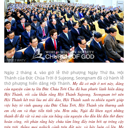
ⓒ 2013 WATV
Ngày 2 tháng 4, vào giờ lễ thờ phượng Ngày Thứ Ba, Hội
Thánh của Đức Chúa Trời ở Sujeong, Seongnam đã cử hành lễ
thờ phượng hiến dâng Hội Thánh.
Mẹ đã có mặt ở nơi này, dâng
cầu nguyện cảm tạ lên Đức Chúa Trời Cha đã ban phước lành hiến dâng
Hội Thánh, rồi cầu khẩn rằng Hội Thánh Sujeong, Seongnam trở nên
Hội Thánh kết trái lúa mì dồi dào, Hội Thánh sanh ra nhiều người giúp
việc bày tỏ vinh quang của Đức Chúa Trời, Hội Thánh yêu thương anh
em chị em và thực tiễn tình yêu. Hơn nữa, Ngài đã khen ngợi những
thánh đồ đã vất vả mà cầu xin bằng cầu nguyện cho đến khi đền thờ được
hoàn công, rồi phán rằng hãy chứa tấm lòng đầy tràn bởi sự trông cậy
trên trời, thắng mọi nghịch cảnh trên đất này, và hãy luôn cố lên. Mẹ