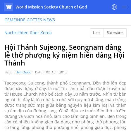
World Mission Society Church of God
WATV
GEMEINDE GOTTES
NEWS
Nachrichten über Korea
Liste
Rückwärts
Hội Thánh Sujeong, Seongnam dâng
lễ thờ phượng kỷ niệm hiến dâng Hội
Thánh
Nation
Hàn Quốc
Datum
02. April 2013
Taepyeong, Sujeong, thành phố Seongnam. Đền thờ lớn đẹp
được xây dựng ở đây, là nơi Tin Lành bắt đầu được truyền bá
từ House Church nhỏ bé cách đây 30 năm trước. Nhìn từ bên
ngoài thì đây là tòa nhà tao nhã với quy mô 4 tầng, màu trắng,
được trang sức mặt giữa bằng nguyên liệu kim loại và thêm
sự êm dịu của đường cong. Ở bãi đậu xe trước đền thờ có đèn
đường và vườn hoa nhỏ, làm cho tấm lòng bình an. Bên trong
còn có nhiều không gian đa dạng như phòng thờ phượng lớn
có tầng lửng, phòng thờ phượng nhỏ, phòng giáo dục, phòng