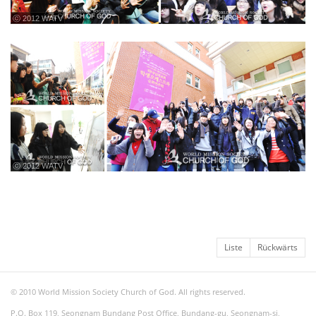
ⓒ 2012 WATV
ⓒ 2012 WATV
Liste
Rückwärts
© 2010 World Mission Society Church of God. All rights reserved.
P.O. Box 119, Seongnam Bundang Post Office, Bundang-gu, Seongnam-si,