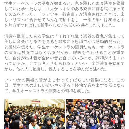
学生オーケストラの演奏が始まると、息を殺したまま演奏を鑑賞
していた学生たちは、壮大かつキレのある旋律に首を縦に振って
リズムをとった。「ラデツキー行進曲」が演奏されたときは、楽
しいリズムに合わせてみんなで拍手をし、一部の学生は友達と手
を片方ずつ伸ばして拍手をしながら笑いを共有したりもした。
演奏を鑑賞したある学生は「それぞれ違う楽器の音色が集まって
美しい音楽になるのを見ると非常に不思議でかつ感動的だった」
と感想を伝えた。学生オーケストラの団員たちも」オーケストラ
の演奏は独奏ではなく合奏だから、呼吸を合わせることが重要
だ。自分が出す音が全体の音と合っているのか、調和がうまくい
っているか、とても考えさせられる」といい、楽器演奏を始めて
から、他の人に配慮し、協力することを学んだと述べた。
いくつかの楽器の音がまじわってすばらしい音楽になる。この
日、学生たちの楽しい笑い声が明るく軽快な音を出す楽器になっ
て、学生オーケストラの演奏との調和を成した。