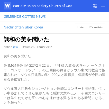
World Mission Society Church of God
WATV
GEMEINDE GOTTES
NEWS
Nachrichten über Korea
Liste
Rückwärts
調和の美を聞いた
Nation
韓国
Datum
22. Februar 2012
調和の美を聞いた
@ IMG1@@ IMG2@2月22日、「神様の教会の学生オーケスト
ラ コンサートツアー」の三回目の舞台がソウル東大門教会で披
露された。ソウル江北圏の学生900人と教職員、保護者が今回の演
奏会を鑑賞した。
ソウル東大門教会ジョン·ジヒョン牧師はコンサート開始前、忙し
い中参加してくれた観客たちに感謝の意を伝え、今回のコンサー
トは学生たちがお互いの心を通わせる温もりのある時間になるこ
とを願った。