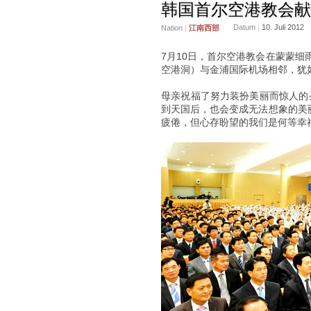
韩国首尔空港教会献
Datum
|
10. Juli 2012
Nation
|
江南西部
7月10日，首尔空港教会在蒙蒙
空港洞）与金浦国际机场相邻，犹
母亲祝福了努力装扮美丽而惊人的
到天国后，也会变成无法想象的美
疲倦，但心存盼望的我们是何等幸