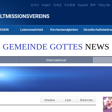
한국어
English
日本語
中文简体
Español
हिन्दी
Tiếng Việt
SSION
Lebenswahrheit
Kirchenneuigkeiten
Gesellschaftsbeitra
GEMEINDE GOTTES
NEWS
International
Drucken
Liste
Rückwärts