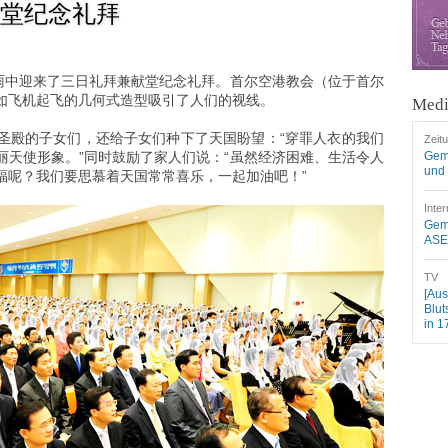
堂纪念礼拜
细雨中迎来了三日礼拜兼献堂纪念礼拜。首尔空港教会（位于首尔
如飞机起飞的几何式造型吸引了人们的视线。
Medi
圣殿的子女们，还给子女们种下了天国盼望：“穿罪人衣的我们
Zeit
丽天使形象。”同时鼓励了家人们说：“虽然经济困难、生活令人
Gem
und 
福呢？我们要思慕着天国常常喜乐，一起加油吧！”
Inter
Geme
ASEZ
TV
[Aus
Blut
in 1