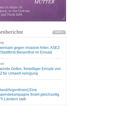
enberichte
ung
einsam gegen invasive Arten: ASEZ
Stadtforst Biesenthal im Einsatz
net
inde Gottes, freiwilliger Einsatz von
 für Umwelt-reinigung
land/Argentinien] Eine
spendekampagne findet gleichzeitig
75 Ländern statt