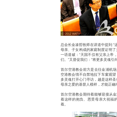
ⓒ 2012 WATV
总会长金凑哲牧师在讲道中提到:
母亲、子女构成的家庭制度证明了
一语道破：“天国不仅有父亲上帝
们。”又督促我们：“将更多灵魂引
首尔空港教会前方是去往金浦机场
空港教会情不自禁地拉下车窗观望
多灵魂打开心门寻访，越是这样圣
母亲之爱的基督人模样，才能正确
首尔空港教会期待着能够迎接从金
着这样的抱负、恩受母亲大祝福
着。