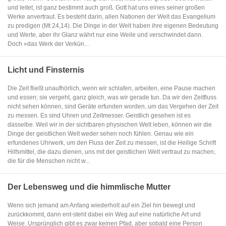
und leitet, ist ganz bestimmt auch groß. Gott hat uns eines seiner großen
Werke anvertraut. Es besteht darin, allen Nationen der Welt das Evangelium
zu predigen (Mt 24,14). Die Dinge in der Welt haben ihre eigenen Bedeutung
und Werte, aber ihr Glanz währt nur eine Weile und verschwindet dann.
Doch »das Werk der Verkün...
Licht und Finsternis
Die Zeit fließt unaufhörlich, wenn wir schlafen, arbeiten, eine Pause machen
und essen; sie vergeht, ganz gleich, was wir gerade tun. Da wir den Zeitfluss
nicht sehen können, sind Geräte erfunden worden, um das Vergehen der Zeit
zu messen. Es sind Uhren und Zeitmesser. Geistlich gesehen ist es
dasselbe. Weil wir in der sichtbaren physischen Welt leben, können wir die
Dinge der geistlichen Welt weder sehen noch fühlen. Genau wie ein
erfundenes Uhrwerk, um den Fluss der Zeit zu messen, ist die Heilige Schrift
Hilfsmittel, die dazu dienen, uns mit der geistlichen Welt vertraut zu machen,
die für die Menschen nicht w...
Der Lebensweg und die himmlische Mutter
Wenn sich jemand am Anfang wiederholt auf ein Ziel hin bewegt und
zurückkommt, dann ent-steht dabei ein Weg auf eine natürliche Art und
Weise. Ursprünglich gibt es zwar keinen Pfad, aber sobald eine Person