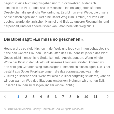
beginnt in eine Richtung zu gehen und zurückzukehren, bildet sich
allmählich ein Pfad, sodass viele Menschen ihn entlanggehen können.
Desgleichen die geistliche Weltordnung. Es gibt nun zwei Wege, die unsere
Seele einschlagen kann: Der eine ist der Weg zum Himmel, der von Gott
geebnet wurde, der zwischen Himmel und Erde zu unserer Rettung hin- und
herpendelt, und der andere ist der von Satan bereitete Weg zur H...
Die Bibel sagt: »Es muss so geschehen.«
Heute gibt es so viele Kirchen in der Welt, und jede von ihnen behauptet, sie
habe den wahren Glauben. Der Maßstab des Glaubens ist jedoch das Wort
Gottes, nicht menschliche Gedanken oder Anschauungen. Wenn wir die
Worte der Bibel in den Mittelpunkt unseres Glaubens stel-len, können wir
den richtigen Glaubensweg zum ewigen Himmelreich einschlagen. Die Bibel
besteht aus Gottes Prophezeiungen, die das voraussagen, was in der
Zukunft ge-schehen soll. Wenn wir also die Bibel sorgfältig studieren, können
wir den wahren Weg des Glaubens entdecken. Nehmen wir uns nun Zeit,
unseren Glauben zu festigen, indem wir die Richtig...
1
2
3
4
5
6
7
8
9
10
11
© 2010 World Mission Society Church of God. All rights reserved.