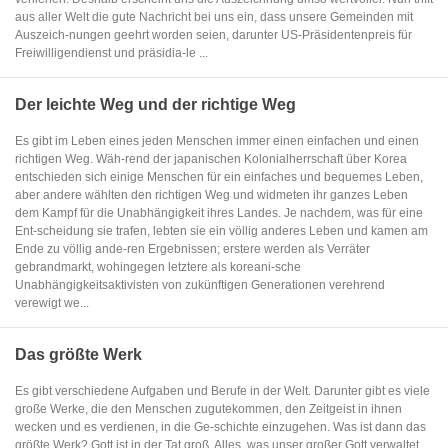
aus aller Welt die gute Nachricht bei uns ein, dass unsere Gemeinden mit
Auszeich-nungen geehrt worden seien, darunter US-Präsidentenpreis für
Freiwilligendienst und präsidia-le ...
Der leichte Weg und der richtige Weg
Es gibt im Leben eines jeden Menschen immer einen einfachen und einen
richtigen Weg. Wäh-rend der japanischen Kolonialherrschaft über Korea
entschieden sich einige Menschen für ein einfaches und bequemes Leben,
aber andere wählten den richtigen Weg und widmeten ihr ganzes Leben
dem Kampf für die Unabhängigkeit ihres Landes. Je nachdem, was für eine
Ent-scheidung sie trafen, lebten sie ein völlig anderes Leben und kamen am
Ende zu völlig ande-ren Ergebnissen; erstere werden als Verräter
gebrandmarkt, wohingegen letztere als koreani-sche
Unabhängigkeitsaktivisten von zukünftigen Generationen verehrend
verewigt we...
Das größte Werk
Es gibt verschiedene Aufgaben und Berufe in der Welt. Darunter gibt es viele
große Werke, die den Menschen zugutekommen, den Zeitgeist in ihnen
wecken und es verdienen, in die Ge-schichte einzugehen. Was ist dann das
größte Werk? Gott ist in der Tat groß. Alles, was unser großer Gott verwaltet