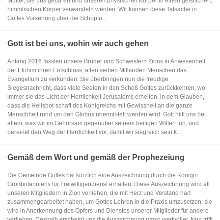
Mutter, die uns gebären und unseren physischen Körper in einen geistlichen,
himmlischen Körper verwandeln werden. Wir können diese Tatsache in
Gottes Vorsehung über die Schöpfu...
Gott ist bei uns, wohin wir auch gehen
Anfang 2016 fassten unsere Brüder und Schwestern Zions in Anwesenheit
der Elohim ihren Entschluss, allen sieben Milliarden Menschen das
Evangelium zu verkünden. Sie überbringen nun die freudige
Siegesnachricht, dass viele Seelen in den Schoß Gottes zurückkehren, wo
immer sie das Licht der Herrlichkeit Jerusalems erhellen, in dem Glauben,
dass die Heilsbot-schaft des Königreichs mit Gewissheit an die ganze
Menschheit rund um den Globus übermit-telt werden wird. Gott hilft uns bei
allem, was wir im Gehorsam gegenüber seinem heiligen Willen tun, und
berei-tet den Weg der Herrlichkeit vor, damit wir siegreich sein k...
Gemäß dem Wort und gemäß der Prophezeiung
Die Gemeinde Gottes hat kürzlich eine Auszeichnung durch die Königin
Großbritanniens für Freiwilligendienst erhalten. Diese Auszeichnung wird all
unseren Mitgliedern in Zion verliehen, die mit Herz und Verstand hart
zusammengearbeitet haben, um Gottes Lehren in die Praxis umzusetzen; sie
wird in Anerkennung des Opfers und Dienstes unserer Mitglieder für andere
verliehen. Deshalb erscheint uns die Auszeichnung umso wertvoller. Nun trifft