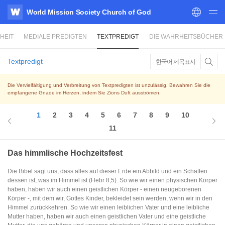
World Mission Society Church of God
WATV
HEIT
MEDIALE PREDIGTEN
TEXTPREDIGT
DIE WAHRHEITSBÜCHER
Textpredigt
한국어 제목표시
Die Vervielfältigung und Verbreitung von Textpredigten ist unzulässig. Bewahren Sie die
empfangene Gnade im Herzen, indem Sie Zions Duft ausströmen.
1
2
3
4
5
6
7
8
9
10
11
Das himmlische Hochzeitsfest
Die Bibel sagt uns, dass alles auf dieser Erde ein Abbild und ein Schatten
dessen ist, was im Himmel ist (Hebr 8,5). So wie wir einen physischen Körper
haben, haben wir auch einen geistlichen Körper - einen neugeborenen
Körper -, mit dem wir, Gottes Kinder, bekleidet sein werden, wenn wir in den
Himmel zurückkehren. So wie wir einen leiblichen Vater und eine leibliche
Mutter haben, haben wir auch einen geistlichen Vater und eine geistliche