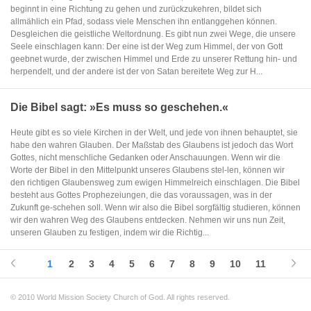
beginnt in eine Richtung zu gehen und zurückzukehren, bildet sich
allmählich ein Pfad, sodass viele Menschen ihn entlanggehen können.
Desgleichen die geistliche Weltordnung. Es gibt nun zwei Wege, die unsere
Seele einschlagen kann: Der eine ist der Weg zum Himmel, der von Gott
geebnet wurde, der zwischen Himmel und Erde zu unserer Rettung hin- und
herpendelt, und der andere ist der von Satan bereitete Weg zur H...
Die Bibel sagt: »Es muss so geschehen.«
Heute gibt es so viele Kirchen in der Welt, und jede von ihnen behauptet, sie
habe den wahren Glauben. Der Maßstab des Glaubens ist jedoch das Wort
Gottes, nicht menschliche Gedanken oder Anschauungen. Wenn wir die
Worte der Bibel in den Mittelpunkt unseres Glaubens stel-len, können wir
den richtigen Glaubensweg zum ewigen Himmelreich einschlagen. Die Bibel
besteht aus Gottes Prophezeiungen, die das voraussagen, was in der
Zukunft ge-schehen soll. Wenn wir also die Bibel sorgfältig studieren, können
wir den wahren Weg des Glaubens entdecken. Nehmen wir uns nun Zeit,
unseren Glauben zu festigen, indem wir die Richtig...
1
2
3
4
5
6
7
8
9
10
11
© 2010 World Mission Society Church of God. All rights reserved.