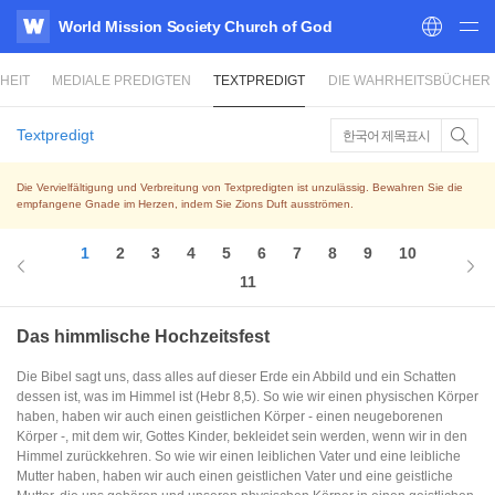
World Mission Society Church of God
WATV
HEIT
MEDIALE PREDIGTEN
TEXTPREDIGT
DIE WAHRHEITSBÜCHER
Textpredigt
한국어 제목표시
Die Vervielfältigung und Verbreitung von Textpredigten ist unzulässig. Bewahren Sie die
empfangene Gnade im Herzen, indem Sie Zions Duft ausströmen.
1
2
3
4
5
6
7
8
9
10
11
Das himmlische Hochzeitsfest
Die Bibel sagt uns, dass alles auf dieser Erde ein Abbild und ein Schatten
dessen ist, was im Himmel ist (Hebr 8,5). So wie wir einen physischen Körper
haben, haben wir auch einen geistlichen Körper - einen neugeborenen
Körper -, mit dem wir, Gottes Kinder, bekleidet sein werden, wenn wir in den
Himmel zurückkehren. So wie wir einen leiblichen Vater und eine leibliche
Mutter haben, haben wir auch einen geistlichen Vater und eine geistliche