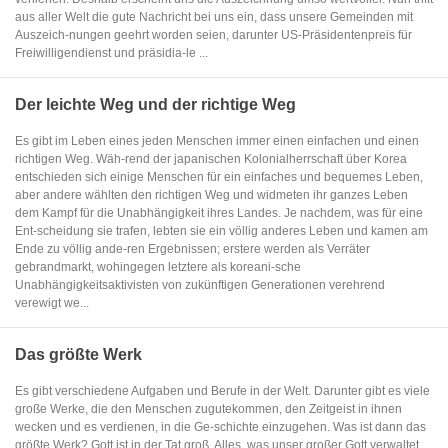
aus aller Welt die gute Nachricht bei uns ein, dass unsere Gemeinden mit
Auszeich-nungen geehrt worden seien, darunter US-Präsidentenpreis für
Freiwilligendienst und präsidia-le ...
Der leichte Weg und der richtige Weg
Es gibt im Leben eines jeden Menschen immer einen einfachen und einen
richtigen Weg. Wäh-rend der japanischen Kolonialherrschaft über Korea
entschieden sich einige Menschen für ein einfaches und bequemes Leben,
aber andere wählten den richtigen Weg und widmeten ihr ganzes Leben
dem Kampf für die Unabhängigkeit ihres Landes. Je nachdem, was für eine
Ent-scheidung sie trafen, lebten sie ein völlig anderes Leben und kamen am
Ende zu völlig ande-ren Ergebnissen; erstere werden als Verräter
gebrandmarkt, wohingegen letztere als koreani-sche
Unabhängigkeitsaktivisten von zukünftigen Generationen verehrend
verewigt we...
Das größte Werk
Es gibt verschiedene Aufgaben und Berufe in der Welt. Darunter gibt es viele
große Werke, die den Menschen zugutekommen, den Zeitgeist in ihnen
wecken und es verdienen, in die Ge-schichte einzugehen. Was ist dann das
größte Werk? Gott ist in der Tat groß. Alles, was unser großer Gott verwaltet