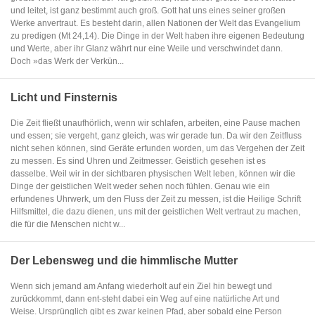
und leitet, ist ganz bestimmt auch groß. Gott hat uns eines seiner großen
Werke anvertraut. Es besteht darin, allen Nationen der Welt das Evangelium
zu predigen (Mt 24,14). Die Dinge in der Welt haben ihre eigenen Bedeutung
und Werte, aber ihr Glanz währt nur eine Weile und verschwindet dann.
Doch »das Werk der Verkün...
Licht und Finsternis
Die Zeit fließt unaufhörlich, wenn wir schlafen, arbeiten, eine Pause machen
und essen; sie vergeht, ganz gleich, was wir gerade tun. Da wir den Zeitfluss
nicht sehen können, sind Geräte erfunden worden, um das Vergehen der Zeit
zu messen. Es sind Uhren und Zeitmesser. Geistlich gesehen ist es
dasselbe. Weil wir in der sichtbaren physischen Welt leben, können wir die
Dinge der geistlichen Welt weder sehen noch fühlen. Genau wie ein
erfundenes Uhrwerk, um den Fluss der Zeit zu messen, ist die Heilige Schrift
Hilfsmittel, die dazu dienen, uns mit der geistlichen Welt vertraut zu machen,
die für die Menschen nicht w...
Der Lebensweg und die himmlische Mutter
Wenn sich jemand am Anfang wiederholt auf ein Ziel hin bewegt und
zurückkommt, dann ent-steht dabei ein Weg auf eine natürliche Art und
Weise. Ursprünglich gibt es zwar keinen Pfad, aber sobald eine Person