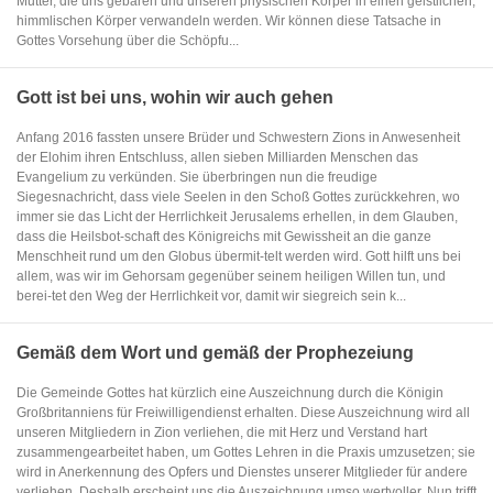
Mutter, die uns gebären und unseren physischen Körper in einen geistlichen,
himmlischen Körper verwandeln werden. Wir können diese Tatsache in
Gottes Vorsehung über die Schöpfu...
Gott ist bei uns, wohin wir auch gehen
Anfang 2016 fassten unsere Brüder und Schwestern Zions in Anwesenheit
der Elohim ihren Entschluss, allen sieben Milliarden Menschen das
Evangelium zu verkünden. Sie überbringen nun die freudige
Siegesnachricht, dass viele Seelen in den Schoß Gottes zurückkehren, wo
immer sie das Licht der Herrlichkeit Jerusalems erhellen, in dem Glauben,
dass die Heilsbot-schaft des Königreichs mit Gewissheit an die ganze
Menschheit rund um den Globus übermit-telt werden wird. Gott hilft uns bei
allem, was wir im Gehorsam gegenüber seinem heiligen Willen tun, und
berei-tet den Weg der Herrlichkeit vor, damit wir siegreich sein k...
Gemäß dem Wort und gemäß der Prophezeiung
Die Gemeinde Gottes hat kürzlich eine Auszeichnung durch die Königin
Großbritanniens für Freiwilligendienst erhalten. Diese Auszeichnung wird all
unseren Mitgliedern in Zion verliehen, die mit Herz und Verstand hart
zusammengearbeitet haben, um Gottes Lehren in die Praxis umzusetzen; sie
wird in Anerkennung des Opfers und Dienstes unserer Mitglieder für andere
verliehen. Deshalb erscheint uns die Auszeichnung umso wertvoller. Nun trifft