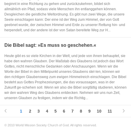
beginnt in eine Richtung zu gehen und zurückzukehren, bildet sich
allmählich ein Pfad, sodass viele Menschen ihn entlanggehen können.
Desgleichen die geistliche Weltordnung. Es gibt nun zwei Wege, die unsere
Seele einschlagen kann: Der eine ist der Weg zum Himmel, der von Gott
geebnet wurde, der zwischen Himmel und Erde zu unserer Rettung hin- und
herpendelt, und der andere ist der von Satan bereitete Weg zur H...
Die Bibel sagt: »Es muss so geschehen.«
Heute gibt es so viele Kirchen in der Welt, und jede von ihnen behauptet, sie
habe den wahren Glauben. Der Maßstab des Glaubens ist jedoch das Wort
Gottes, nicht menschliche Gedanken oder Anschauungen. Wenn wir die
Worte der Bibel in den Mittelpunkt unseres Glaubens stel-len, können wir
den richtigen Glaubensweg zum ewigen Himmelreich einschlagen. Die Bibel
besteht aus Gottes Prophezeiungen, die das voraussagen, was in der
Zukunft ge-schehen soll. Wenn wir also die Bibel sorgfältig studieren, können
wir den wahren Weg des Glaubens entdecken. Nehmen wir uns nun Zeit,
unseren Glauben zu festigen, indem wir die Richtig...
1
2
3
4
5
6
7
8
9
10
11
© 2010 World Mission Society Church of God. All rights reserved.