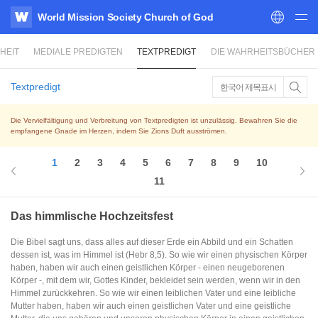
World Mission Society Church of God
WATV
HEIT
MEDIALE PREDIGTEN
TEXTPREDIGT
DIE WAHRHEITSBÜCHER
Textpredigt
한국어 제목표시
Die Vervielfältigung und Verbreitung von Textpredigten ist unzulässig. Bewahren Sie die
empfangene Gnade im Herzen, indem Sie Zions Duft ausströmen.
1
2
3
4
5
6
7
8
9
10
11
Das himmlische Hochzeitsfest
Die Bibel sagt uns, dass alles auf dieser Erde ein Abbild und ein Schatten
dessen ist, was im Himmel ist (Hebr 8,5). So wie wir einen physischen Körper
haben, haben wir auch einen geistlichen Körper - einen neugeborenen
Körper -, mit dem wir, Gottes Kinder, bekleidet sein werden, wenn wir in den
Himmel zurückkehren. So wie wir einen leiblichen Vater und eine leibliche
Mutter haben, haben wir auch einen geistlichen Vater und eine geistliche