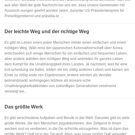
aus aller Welt die gute Nachricht bei uns ein, dass unsere Gemeinden mit
Auszeich-nungen geehrt worden seien, darunter US-Präsidentenpreis für
Freiwilligendienst und präsidia-le ...
Der leichte Weg und der richtige Weg
Es gibt im Leben eines jeden Menschen immer einen einfachen und einen
richtigen Weg. Wäh-rend der japanischen Kolonialherrschaft über Korea
entschieden sich einige Menschen für ein einfaches und bequemes Leben,
aber andere wählten den richtigen Weg und widmeten ihr ganzes Leben
dem Kampf für die Unabhängigkeit ihres Landes. Je nachdem, was für eine
Ent-scheidung sie trafen, lebten sie ein völlig anderes Leben und kamen am
Ende zu völlig ande-ren Ergebnissen; erstere werden als Verräter
gebrandmarkt, wohingegen letztere als koreani-sche
Unabhängigkeitsaktivisten von zukünftigen Generationen verehrend
verewigt we...
Das größte Werk
Es gibt verschiedene Aufgaben und Berufe in der Welt. Darunter gibt es viele
große Werke, die den Menschen zugutekommen, den Zeitgeist in ihnen
wecken und es verdienen, in die Ge-schichte einzugehen. Was ist dann das
größte Werk? Gott ist in der Tat groß. Alles, was unser großer Gott verwaltet