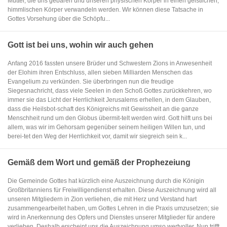
Mutter, die uns gebären und unseren physischen Körper in einen geistlichen,
himmlischen Körper verwandeln werden. Wir können diese Tatsache in
Gottes Vorsehung über die Schöpfu...
Gott ist bei uns, wohin wir auch gehen
Anfang 2016 fassten unsere Brüder und Schwestern Zions in Anwesenheit
der Elohim ihren Entschluss, allen sieben Milliarden Menschen das
Evangelium zu verkünden. Sie überbringen nun die freudige
Siegesnachricht, dass viele Seelen in den Schoß Gottes zurückkehren, wo
immer sie das Licht der Herrlichkeit Jerusalems erhellen, in dem Glauben,
dass die Heilsbot-schaft des Königreichs mit Gewissheit an die ganze
Menschheit rund um den Globus übermit-telt werden wird. Gott hilft uns bei
allem, was wir im Gehorsam gegenüber seinem heiligen Willen tun, und
berei-tet den Weg der Herrlichkeit vor, damit wir siegreich sein k...
Gemäß dem Wort und gemäß der Prophezeiung
Die Gemeinde Gottes hat kürzlich eine Auszeichnung durch die Königin
Großbritanniens für Freiwilligendienst erhalten. Diese Auszeichnung wird all
unseren Mitgliedern in Zion verliehen, die mit Herz und Verstand hart
zusammengearbeitet haben, um Gottes Lehren in die Praxis umzusetzen; sie
wird in Anerkennung des Opfers und Dienstes unserer Mitglieder für andere
verliehen. Deshalb erscheint uns die Auszeichnung umso wertvoller. Nun trifft