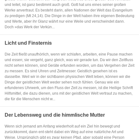
und leitet, ist ganz bestimmt auch groß. Gott hat uns eines seiner großen
Werke anvertraut. Es besteht darin, allen Nationen der Welt das Evangelium
zu predigen (Mt 24,14). Die Dinge in der Welt haben ihre eigenen Bedeutung
und Werte, aber ihr Glanz währt nur eine Weile und verschwindet dann.
Doch »das Werk der Verkün...
Licht und Finsternis
Die Zeit fließt unaufhörlich, wenn wir schlafen, arbeiten, eine Pause machen
und essen; sie vergeht, ganz gleich, was wir gerade tun. Da wir den Zeitfluss
nicht sehen können, sind Geräte erfunden worden, um das Vergehen der Zeit
zu messen. Es sind Uhren und Zeitmesser. Geistlich gesehen ist es
dasselbe. Weil wir in der sichtbaren physischen Welt leben, können wir die
Dinge der geistlichen Welt weder sehen noch fühlen. Genau wie ein
erfundenes Uhrwerk, um den Fluss der Zeit zu messen, ist die Heilige Schrift
Hilfsmittel, die dazu dienen, uns mit der geistlichen Welt vertraut zu machen,
die für die Menschen nicht w...
Der Lebensweg und die himmlische Mutter
Wenn sich jemand am Anfang wiederholt auf ein Ziel hin bewegt und
zurückkommt, dann ent-steht dabei ein Weg auf eine natürliche Art und
Weise. Ursprünglich gibt es zwar keinen Pfad, aber sobald eine Person