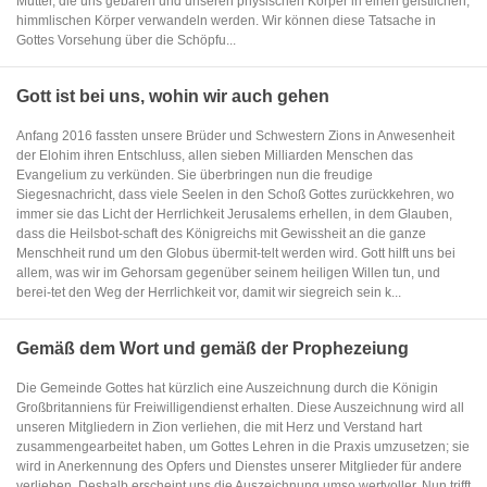
Mutter, die uns gebären und unseren physischen Körper in einen geistlichen,
himmlischen Körper verwandeln werden. Wir können diese Tatsache in
Gottes Vorsehung über die Schöpfu...
Gott ist bei uns, wohin wir auch gehen
Anfang 2016 fassten unsere Brüder und Schwestern Zions in Anwesenheit
der Elohim ihren Entschluss, allen sieben Milliarden Menschen das
Evangelium zu verkünden. Sie überbringen nun die freudige
Siegesnachricht, dass viele Seelen in den Schoß Gottes zurückkehren, wo
immer sie das Licht der Herrlichkeit Jerusalems erhellen, in dem Glauben,
dass die Heilsbot-schaft des Königreichs mit Gewissheit an die ganze
Menschheit rund um den Globus übermit-telt werden wird. Gott hilft uns bei
allem, was wir im Gehorsam gegenüber seinem heiligen Willen tun, und
berei-tet den Weg der Herrlichkeit vor, damit wir siegreich sein k...
Gemäß dem Wort und gemäß der Prophezeiung
Die Gemeinde Gottes hat kürzlich eine Auszeichnung durch die Königin
Großbritanniens für Freiwilligendienst erhalten. Diese Auszeichnung wird all
unseren Mitgliedern in Zion verliehen, die mit Herz und Verstand hart
zusammengearbeitet haben, um Gottes Lehren in die Praxis umzusetzen; sie
wird in Anerkennung des Opfers und Dienstes unserer Mitglieder für andere
verliehen. Deshalb erscheint uns die Auszeichnung umso wertvoller. Nun trifft