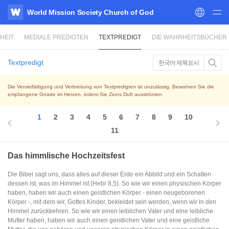
World Mission Society Church of God
WATV
HEIT
MEDIALE PREDIGTEN
TEXTPREDIGT
DIE WAHRHEITSBÜCHER
Textpredigt
한국어 제목표시
Die Vervielfältigung und Verbreitung von Textpredigten ist unzulässig. Bewahren Sie die
empfangene Gnade im Herzen, indem Sie Zions Duft ausströmen.
1
2
3
4
5
6
7
8
9
10
11
Das himmlische Hochzeitsfest
Die Bibel sagt uns, dass alles auf dieser Erde ein Abbild und ein Schatten
dessen ist, was im Himmel ist (Hebr 8,5). So wie wir einen physischen Körper
haben, haben wir auch einen geistlichen Körper - einen neugeborenen
Körper -, mit dem wir, Gottes Kinder, bekleidet sein werden, wenn wir in den
Himmel zurückkehren. So wie wir einen leiblichen Vater und eine leibliche
Mutter haben, haben wir auch einen geistlichen Vater und eine geistliche