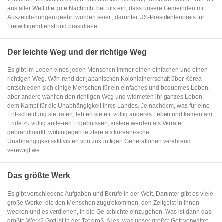
aus aller Welt die gute Nachricht bei uns ein, dass unsere Gemeinden mit
Auszeich-nungen geehrt worden seien, darunter US-Präsidentenpreis für
Freiwilligendienst und präsidia-le ...
Der leichte Weg und der richtige Weg
Es gibt im Leben eines jeden Menschen immer einen einfachen und einen
richtigen Weg. Wäh-rend der japanischen Kolonialherrschaft über Korea
entschieden sich einige Menschen für ein einfaches und bequemes Leben,
aber andere wählten den richtigen Weg und widmeten ihr ganzes Leben
dem Kampf für die Unabhängigkeit ihres Landes. Je nachdem, was für eine
Ent-scheidung sie trafen, lebten sie ein völlig anderes Leben und kamen am
Ende zu völlig ande-ren Ergebnissen; erstere werden als Verräter
gebrandmarkt, wohingegen letztere als koreani-sche
Unabhängigkeitsaktivisten von zukünftigen Generationen verehrend
verewigt we...
Das größte Werk
Es gibt verschiedene Aufgaben und Berufe in der Welt. Darunter gibt es viele
große Werke, die den Menschen zugutekommen, den Zeitgeist in ihnen
wecken und es verdienen, in die Ge-schichte einzugehen. Was ist dann das
größte Werk? Gott ist in der Tat groß. Alles, was unser großer Gott verwaltet