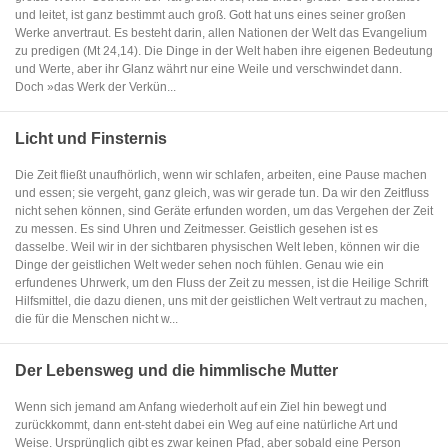
und leitet, ist ganz bestimmt auch groß. Gott hat uns eines seiner großen
Werke anvertraut. Es besteht darin, allen Nationen der Welt das Evangelium
zu predigen (Mt 24,14). Die Dinge in der Welt haben ihre eigenen Bedeutung
und Werte, aber ihr Glanz währt nur eine Weile und verschwindet dann.
Doch »das Werk der Verkün...
Licht und Finsternis
Die Zeit fließt unaufhörlich, wenn wir schlafen, arbeiten, eine Pause machen
und essen; sie vergeht, ganz gleich, was wir gerade tun. Da wir den Zeitfluss
nicht sehen können, sind Geräte erfunden worden, um das Vergehen der Zeit
zu messen. Es sind Uhren und Zeitmesser. Geistlich gesehen ist es
dasselbe. Weil wir in der sichtbaren physischen Welt leben, können wir die
Dinge der geistlichen Welt weder sehen noch fühlen. Genau wie ein
erfundenes Uhrwerk, um den Fluss der Zeit zu messen, ist die Heilige Schrift
Hilfsmittel, die dazu dienen, uns mit der geistlichen Welt vertraut zu machen,
die für die Menschen nicht w...
Der Lebensweg und die himmlische Mutter
Wenn sich jemand am Anfang wiederholt auf ein Ziel hin bewegt und
zurückkommt, dann ent-steht dabei ein Weg auf eine natürliche Art und
Weise. Ursprünglich gibt es zwar keinen Pfad, aber sobald eine Person