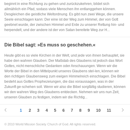
beginnt in eine Richtung zu gehen und zurückzukehren, bildet sich
allmählich ein Pfad, sodass viele Menschen ihn entlanggehen können.
Desgleichen die geistliche Weltordnung. Es gibt nun zwei Wege, die unsere
Seele einschlagen kann: Der eine ist der Weg zum Himmel, der von Gott
geebnet wurde, der zwischen Himmel und Erde zu unserer Rettung hin- und
herpendelt, und der andere ist der von Satan bereitete Weg zur H...
Die Bibel sagt: »Es muss so geschehen.«
Heute gibt es so viele Kirchen in der Welt, und jede von ihnen behauptet, sie
habe den wahren Glauben. Der Maßstab des Glaubens ist jedoch das Wort
Gottes, nicht menschliche Gedanken oder Anschauungen. Wenn wir die
Worte der Bibel in den Mittelpunkt unseres Glaubens stel-len, können wir
den richtigen Glaubensweg zum ewigen Himmelreich einschlagen. Die Bibel
besteht aus Gottes Prophezeiungen, die das voraussagen, was in der
Zukunft ge-schehen soll. Wenn wir also die Bibel sorgfältig studieren, können
wir den wahren Weg des Glaubens entdecken. Nehmen wir uns nun Zeit,
unseren Glauben zu festigen, indem wir die Richtig...
1
2
3
4
5
6
7
8
9
10
11
© 2010 World Mission Society Church of God. All rights reserved.