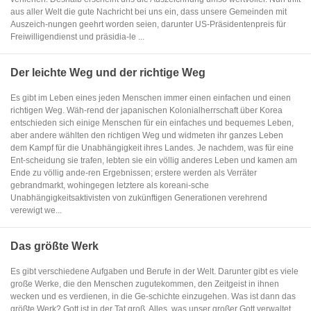
aus aller Welt die gute Nachricht bei uns ein, dass unsere Gemeinden mit
Auszeich-nungen geehrt worden seien, darunter US-Präsidentenpreis für
Freiwilligendienst und präsidia-le ...
Der leichte Weg und der richtige Weg
Es gibt im Leben eines jeden Menschen immer einen einfachen und einen
richtigen Weg. Wäh-rend der japanischen Kolonialherrschaft über Korea
entschieden sich einige Menschen für ein einfaches und bequemes Leben,
aber andere wählten den richtigen Weg und widmeten ihr ganzes Leben
dem Kampf für die Unabhängigkeit ihres Landes. Je nachdem, was für eine
Ent-scheidung sie trafen, lebten sie ein völlig anderes Leben und kamen am
Ende zu völlig ande-ren Ergebnissen; erstere werden als Verräter
gebrandmarkt, wohingegen letztere als koreani-sche
Unabhängigkeitsaktivisten von zukünftigen Generationen verehrend
verewigt we...
Das größte Werk
Es gibt verschiedene Aufgaben und Berufe in der Welt. Darunter gibt es viele
große Werke, die den Menschen zugutekommen, den Zeitgeist in ihnen
wecken und es verdienen, in die Ge-schichte einzugehen. Was ist dann das
größte Werk? Gott ist in der Tat groß. Alles, was unser großer Gott verwaltet