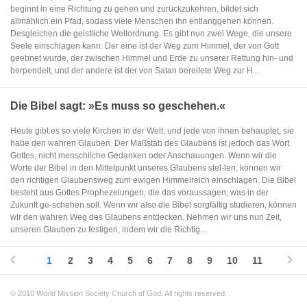
beginnt in eine Richtung zu gehen und zurückzukehren, bildet sich
allmählich ein Pfad, sodass viele Menschen ihn entlanggehen können.
Desgleichen die geistliche Weltordnung. Es gibt nun zwei Wege, die unsere
Seele einschlagen kann: Der eine ist der Weg zum Himmel, der von Gott
geebnet wurde, der zwischen Himmel und Erde zu unserer Rettung hin- und
herpendelt, und der andere ist der von Satan bereitete Weg zur H...
Die Bibel sagt: »Es muss so geschehen.«
Heute gibt es so viele Kirchen in der Welt, und jede von ihnen behauptet, sie
habe den wahren Glauben. Der Maßstab des Glaubens ist jedoch das Wort
Gottes, nicht menschliche Gedanken oder Anschauungen. Wenn wir die
Worte der Bibel in den Mittelpunkt unseres Glaubens stel-len, können wir
den richtigen Glaubensweg zum ewigen Himmelreich einschlagen. Die Bibel
besteht aus Gottes Prophezeiungen, die das voraussagen, was in der
Zukunft ge-schehen soll. Wenn wir also die Bibel sorgfältig studieren, können
wir den wahren Weg des Glaubens entdecken. Nehmen wir uns nun Zeit,
unseren Glauben zu festigen, indem wir die Richtig...
1
2
3
4
5
6
7
8
9
10
11
© 2010 World Mission Society Church of God. All rights reserved.