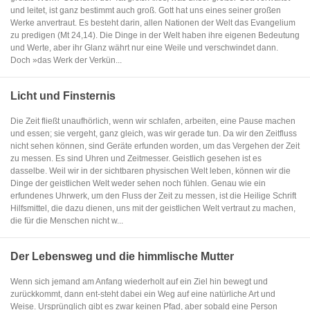
und leitet, ist ganz bestimmt auch groß. Gott hat uns eines seiner großen
Werke anvertraut. Es besteht darin, allen Nationen der Welt das Evangelium
zu predigen (Mt 24,14). Die Dinge in der Welt haben ihre eigenen Bedeutung
und Werte, aber ihr Glanz währt nur eine Weile und verschwindet dann.
Doch »das Werk der Verkün...
Licht und Finsternis
Die Zeit fließt unaufhörlich, wenn wir schlafen, arbeiten, eine Pause machen
und essen; sie vergeht, ganz gleich, was wir gerade tun. Da wir den Zeitfluss
nicht sehen können, sind Geräte erfunden worden, um das Vergehen der Zeit
zu messen. Es sind Uhren und Zeitmesser. Geistlich gesehen ist es
dasselbe. Weil wir in der sichtbaren physischen Welt leben, können wir die
Dinge der geistlichen Welt weder sehen noch fühlen. Genau wie ein
erfundenes Uhrwerk, um den Fluss der Zeit zu messen, ist die Heilige Schrift
Hilfsmittel, die dazu dienen, uns mit der geistlichen Welt vertraut zu machen,
die für die Menschen nicht w...
Der Lebensweg und die himmlische Mutter
Wenn sich jemand am Anfang wiederholt auf ein Ziel hin bewegt und
zurückkommt, dann ent-steht dabei ein Weg auf eine natürliche Art und
Weise. Ursprünglich gibt es zwar keinen Pfad, aber sobald eine Person