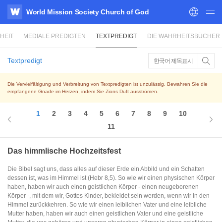
World Mission Society Church of God
WATV
HEIT
MEDIALE PREDIGTEN
TEXTPREDIGT
DIE WAHRHEITSBÜCHER
Textpredigt
한국어 제목표시
Die Vervielfältigung und Verbreitung von Textpredigten ist unzulässig. Bewahren Sie die
empfangene Gnade im Herzen, indem Sie Zions Duft ausströmen.
1
2
3
4
5
6
7
8
9
10
11
Das himmlische Hochzeitsfest
Die Bibel sagt uns, dass alles auf dieser Erde ein Abbild und ein Schatten
dessen ist, was im Himmel ist (Hebr 8,5). So wie wir einen physischen Körper
haben, haben wir auch einen geistlichen Körper - einen neugeborenen
Körper -, mit dem wir, Gottes Kinder, bekleidet sein werden, wenn wir in den
Himmel zurückkehren. So wie wir einen leiblichen Vater und eine leibliche
Mutter haben, haben wir auch einen geistlichen Vater und eine geistliche