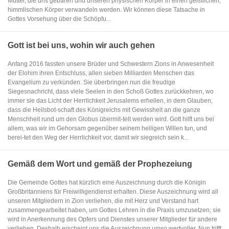
Mutter, die uns gebären und unseren physischen Körper in einen geistlichen,
himmlischen Körper verwandeln werden. Wir können diese Tatsache in
Gottes Vorsehung über die Schöpfu...
Gott ist bei uns, wohin wir auch gehen
Anfang 2016 fassten unsere Brüder und Schwestern Zions in Anwesenheit
der Elohim ihren Entschluss, allen sieben Milliarden Menschen das
Evangelium zu verkünden. Sie überbringen nun die freudige
Siegesnachricht, dass viele Seelen in den Schoß Gottes zurückkehren, wo
immer sie das Licht der Herrlichkeit Jerusalems erhellen, in dem Glauben,
dass die Heilsbot-schaft des Königreichs mit Gewissheit an die ganze
Menschheit rund um den Globus übermit-telt werden wird. Gott hilft uns bei
allem, was wir im Gehorsam gegenüber seinem heiligen Willen tun, und
berei-tet den Weg der Herrlichkeit vor, damit wir siegreich sein k...
Gemäß dem Wort und gemäß der Prophezeiung
Die Gemeinde Gottes hat kürzlich eine Auszeichnung durch die Königin
Großbritanniens für Freiwilligendienst erhalten. Diese Auszeichnung wird all
unseren Mitgliedern in Zion verliehen, die mit Herz und Verstand hart
zusammengearbeitet haben, um Gottes Lehren in die Praxis umzusetzen; sie
wird in Anerkennung des Opfers und Dienstes unserer Mitglieder für andere
verliehen. Deshalb erscheint uns die Auszeichnung umso wertvoller. Nun trifft