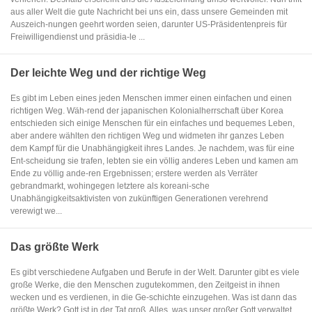
aus aller Welt die gute Nachricht bei uns ein, dass unsere Gemeinden mit
Auszeich-nungen geehrt worden seien, darunter US-Präsidentenpreis für
Freiwilligendienst und präsidia-le ...
Der leichte Weg und der richtige Weg
Es gibt im Leben eines jeden Menschen immer einen einfachen und einen
richtigen Weg. Wäh-rend der japanischen Kolonialherrschaft über Korea
entschieden sich einige Menschen für ein einfaches und bequemes Leben,
aber andere wählten den richtigen Weg und widmeten ihr ganzes Leben
dem Kampf für die Unabhängigkeit ihres Landes. Je nachdem, was für eine
Ent-scheidung sie trafen, lebten sie ein völlig anderes Leben und kamen am
Ende zu völlig ande-ren Ergebnissen; erstere werden als Verräter
gebrandmarkt, wohingegen letztere als koreani-sche
Unabhängigkeitsaktivisten von zukünftigen Generationen verehrend
verewigt we...
Das größte Werk
Es gibt verschiedene Aufgaben und Berufe in der Welt. Darunter gibt es viele
große Werke, die den Menschen zugutekommen, den Zeitgeist in ihnen
wecken und es verdienen, in die Ge-schichte einzugehen. Was ist dann das
größte Werk? Gott ist in der Tat groß. Alles, was unser großer Gott verwaltet