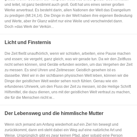
und leitet, ist ganz bestimmt auch groß. Gott hat uns eines seiner großen
Werke anvertraut. Es besteht darin, allen Nationen der Welt das Evangelium
zu predigen (Mt 24,14). Die Dinge in der Welt haben ihre eigenen Bedeutung
und Werte, aber ihr Glanz währt nur eine Weile und verschwindet dann.
Doch »das Werk der Verkün...
Licht und Finsternis
Die Zeit fließt unaufhörlich, wenn wir schlafen, arbeiten, eine Pause machen
und essen; sie vergeht, ganz gleich, was wir gerade tun. Da wir den Zeitfluss
nicht sehen können, sind Geräte erfunden worden, um das Vergehen der Zeit
zu messen. Es sind Uhren und Zeitmesser. Geistlich gesehen ist es
dasselbe. Weil wir in der sichtbaren physischen Welt leben, können wir die
Dinge der geistlichen Welt weder sehen noch fühlen. Genau wie ein
erfundenes Uhrwerk, um den Fluss der Zeit zu messen, ist die Heilige Schrift
Hilfsmittel, die dazu dienen, uns mit der geistlichen Welt vertraut zu machen,
die für die Menschen nicht w...
Der Lebensweg und die himmlische Mutter
Wenn sich jemand am Anfang wiederholt auf ein Ziel hin bewegt und
zurückkommt, dann ent-steht dabei ein Weg auf eine natürliche Art und
Weise. Ursprünglich gibt es zwar keinen Pfad, aber sobald eine Person