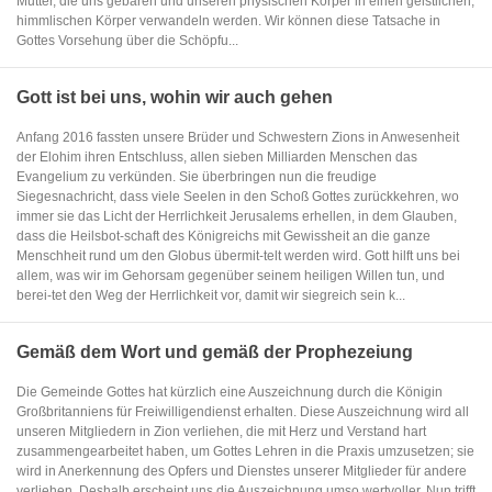
Mutter, die uns gebären und unseren physischen Körper in einen geistlichen,
himmlischen Körper verwandeln werden. Wir können diese Tatsache in
Gottes Vorsehung über die Schöpfu...
Gott ist bei uns, wohin wir auch gehen
Anfang 2016 fassten unsere Brüder und Schwestern Zions in Anwesenheit
der Elohim ihren Entschluss, allen sieben Milliarden Menschen das
Evangelium zu verkünden. Sie überbringen nun die freudige
Siegesnachricht, dass viele Seelen in den Schoß Gottes zurückkehren, wo
immer sie das Licht der Herrlichkeit Jerusalems erhellen, in dem Glauben,
dass die Heilsbot-schaft des Königreichs mit Gewissheit an die ganze
Menschheit rund um den Globus übermit-telt werden wird. Gott hilft uns bei
allem, was wir im Gehorsam gegenüber seinem heiligen Willen tun, und
berei-tet den Weg der Herrlichkeit vor, damit wir siegreich sein k...
Gemäß dem Wort und gemäß der Prophezeiung
Die Gemeinde Gottes hat kürzlich eine Auszeichnung durch die Königin
Großbritanniens für Freiwilligendienst erhalten. Diese Auszeichnung wird all
unseren Mitgliedern in Zion verliehen, die mit Herz und Verstand hart
zusammengearbeitet haben, um Gottes Lehren in die Praxis umzusetzen; sie
wird in Anerkennung des Opfers und Dienstes unserer Mitglieder für andere
verliehen. Deshalb erscheint uns die Auszeichnung umso wertvoller. Nun trifft