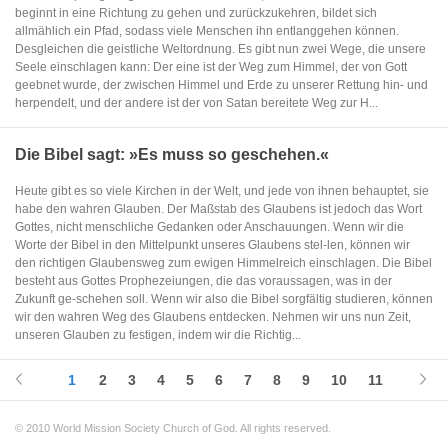
beginnt in eine Richtung zu gehen und zurückzukehren, bildet sich
allmählich ein Pfad, sodass viele Menschen ihn entlanggehen können.
Desgleichen die geistliche Weltordnung. Es gibt nun zwei Wege, die unsere
Seele einschlagen kann: Der eine ist der Weg zum Himmel, der von Gott
geebnet wurde, der zwischen Himmel und Erde zu unserer Rettung hin- und
herpendelt, und der andere ist der von Satan bereitete Weg zur H...
Die Bibel sagt: »Es muss so geschehen.«
Heute gibt es so viele Kirchen in der Welt, und jede von ihnen behauptet, sie
habe den wahren Glauben. Der Maßstab des Glaubens ist jedoch das Wort
Gottes, nicht menschliche Gedanken oder Anschauungen. Wenn wir die
Worte der Bibel in den Mittelpunkt unseres Glaubens stel-len, können wir
den richtigen Glaubensweg zum ewigen Himmelreich einschlagen. Die Bibel
besteht aus Gottes Prophezeiungen, die das voraussagen, was in der
Zukunft ge-schehen soll. Wenn wir also die Bibel sorgfältig studieren, können
wir den wahren Weg des Glaubens entdecken. Nehmen wir uns nun Zeit,
unseren Glauben zu festigen, indem wir die Richtig...
1
2
3
4
5
6
7
8
9
10
11
© 2010 World Mission Society Church of God. All rights reserved.