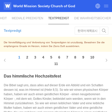
World Mission Society Church of God
WATV
HEIT
MEDIALE PREDIGTEN
TEXTPREDIGT
DIE WAHRHEITSBÜCHER
Textpredigt
한국어 제목표시
Die Vervielfältigung und Verbreitung von Textpredigten ist unzulässig. Bewahren Sie die
empfangene Gnade im Herzen, indem Sie Zions Duft ausströmen.
1
2
3
4
5
6
7
8
9
10
11
Das himmlische Hochzeitsfest
Die Bibel sagt uns, dass alles auf dieser Erde ein Abbild und ein Schatten
dessen ist, was im Himmel ist (Hebr 8,5). So wie wir einen physischen Körper
haben, haben wir auch einen geistlichen Körper - einen neugeborenen
Körper -, mit dem wir, Gottes Kinder, bekleidet sein werden, wenn wir in den
Himmel zurückkehren. So wie wir einen leiblichen Vater und eine leibliche
Mutter haben, haben wir auch einen geistlichen Vater und eine geistliche