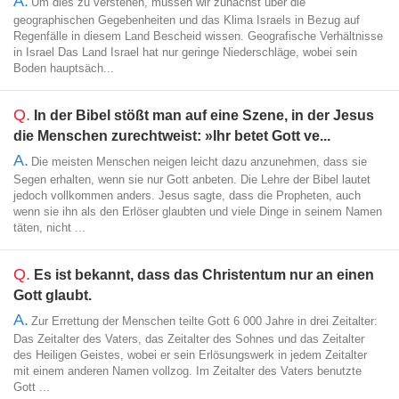
A.
Um dies zu verstehen, müssen wir zunächst über die
geographischen Gegebenheiten und das Klima Israels in Bezug auf
Regenfälle in diesem Land Bescheid wissen. Geografische Verhältnisse
in Israel Das Land Israel hat nur geringe Niederschläge, wobei sein
Boden hauptsäch...
Q.
In der Bibel stößt man auf eine Szene, in der Jesus
die Menschen zurechtweist: »Ihr betet Gott ve...
A.
Die meisten Menschen neigen leicht dazu anzunehmen, dass sie
Segen erhalten, wenn sie nur Gott anbeten. Die Lehre der Bibel lautet
jedoch vollkommen anders. Jesus sagte, dass die Propheten, auch
wenn sie ihn als den Erlöser glaubten und viele Dinge in seinem Namen
täten, nicht ...
Q.
Es ist bekannt, dass das Christentum nur an einen
Gott glaubt.
A.
Zur Errettung der Menschen teilte Gott 6 000 Jahre in drei Zeitalter:
Das Zeitalter des Vaters, das Zeitalter des Sohnes und das Zeitalter
des Heiligen Geistes, wobei er sein Erlösungswerk in jedem Zeitalter
mit einem anderen Namen vollzog. Im Zeitalter des Vaters benutzte
Gott ...