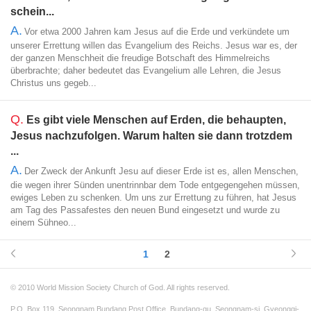
schein...
A.
Vor etwa 2000 Jahren kam Jesus auf die Erde und verkündete um
unserer Errettung willen das Evangelium des Reichs. Jesus war es, der
der ganzen Menschheit die freudige Botschaft des Himmelreichs
überbrachte; daher bedeutet das Evangelium alle Lehren, die Jesus
Christus uns gegeb...
Q.
Es gibt viele Menschen auf Erden, die behaupten,
Jesus nachzufolgen. Warum halten sie dann trotzdem
...
A.
Der Zweck der Ankunft Jesu auf dieser Erde ist es, allen Menschen,
die wegen ihrer Sünden unentrinnbar dem Tode entgegengehen müssen,
ewiges Leben zu schenken. Um uns zur Errettung zu führen, hat Jesus
am Tag des Passafestes den neuen Bund eingesetzt und wurde zu
einem Sühneo...
1
2
© 2010 World Mission Society Church of God. All rights reserved.
P.O. Box 119, Seongnam Bundang Post Office, Bundang-gu, Seongnam-si, Gyeonggi-