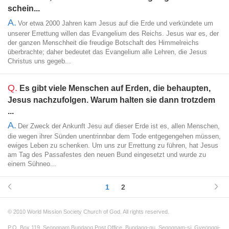
schein...
A.
Vor etwa 2000 Jahren kam Jesus auf die Erde und verkündete um
unserer Errettung willen das Evangelium des Reichs. Jesus war es, der
der ganzen Menschheit die freudige Botschaft des Himmelreichs
überbrachte; daher bedeutet das Evangelium alle Lehren, die Jesus
Christus uns gegeb...
Q.
Es gibt viele Menschen auf Erden, die behaupten,
Jesus nachzufolgen. Warum halten sie dann trotzdem
...
A.
Der Zweck der Ankunft Jesu auf dieser Erde ist es, allen Menschen,
die wegen ihrer Sünden unentrinnbar dem Tode entgegengehen müssen,
ewiges Leben zu schenken. Um uns zur Errettung zu führen, hat Jesus
am Tag des Passafestes den neuen Bund eingesetzt und wurde zu
einem Sühneo...
1
2
© 2010 World Mission Society Church of God. All rights reserved.
P.O. Box 119, Seongnam Bundang Post Office, Bundang-gu, Seongnam-si, Gyeonggi-