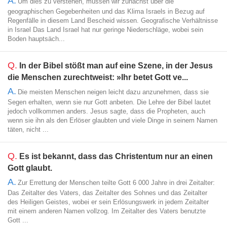
A.
Um dies zu verstehen, müssen wir zunächst über die
geographischen Gegebenheiten und das Klima Israels in Bezug auf
Regenfälle in diesem Land Bescheid wissen. Geografische Verhältnisse
in Israel Das Land Israel hat nur geringe Niederschläge, wobei sein
Boden hauptsäch...
Q.
In der Bibel stößt man auf eine Szene, in der Jesus
die Menschen zurechtweist: »Ihr betet Gott ve...
A.
Die meisten Menschen neigen leicht dazu anzunehmen, dass sie
Segen erhalten, wenn sie nur Gott anbeten. Die Lehre der Bibel lautet
jedoch vollkommen anders. Jesus sagte, dass die Propheten, auch
wenn sie ihn als den Erlöser glaubten und viele Dinge in seinem Namen
täten, nicht ...
Q.
Es ist bekannt, dass das Christentum nur an einen
Gott glaubt.
A.
Zur Errettung der Menschen teilte Gott 6 000 Jahre in drei Zeitalter:
Das Zeitalter des Vaters, das Zeitalter des Sohnes und das Zeitalter
des Heiligen Geistes, wobei er sein Erlösungswerk in jedem Zeitalter
mit einem anderen Namen vollzog. Im Zeitalter des Vaters benutzte
Gott ...