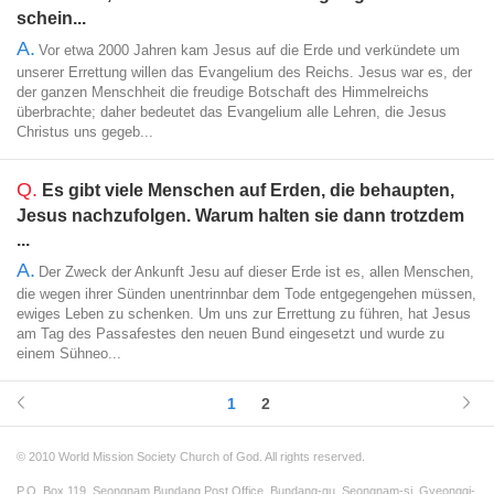
schein...
A.
Vor etwa 2000 Jahren kam Jesus auf die Erde und verkündete um
unserer Errettung willen das Evangelium des Reichs. Jesus war es, der
der ganzen Menschheit die freudige Botschaft des Himmelreichs
überbrachte; daher bedeutet das Evangelium alle Lehren, die Jesus
Christus uns gegeb...
Q.
Es gibt viele Menschen auf Erden, die behaupten,
Jesus nachzufolgen. Warum halten sie dann trotzdem
...
A.
Der Zweck der Ankunft Jesu auf dieser Erde ist es, allen Menschen,
die wegen ihrer Sünden unentrinnbar dem Tode entgegengehen müssen,
ewiges Leben zu schenken. Um uns zur Errettung zu führen, hat Jesus
am Tag des Passafestes den neuen Bund eingesetzt und wurde zu
einem Sühneo...
1
2
© 2010 World Mission Society Church of God. All rights reserved.
P.O. Box 119, Seongnam Bundang Post Office, Bundang-gu, Seongnam-si, Gyeonggi-