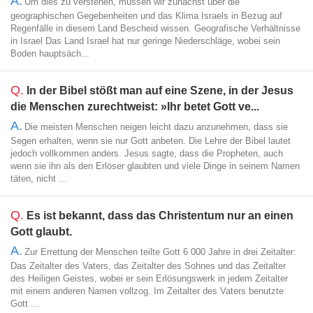
A.
Um dies zu verstehen, müssen wir zunächst über die
geographischen Gegebenheiten und das Klima Israels in Bezug auf
Regenfälle in diesem Land Bescheid wissen. Geografische Verhältnisse
in Israel Das Land Israel hat nur geringe Niederschläge, wobei sein
Boden hauptsäch...
Q.
In der Bibel stößt man auf eine Szene, in der Jesus
die Menschen zurechtweist: »Ihr betet Gott ve...
A.
Die meisten Menschen neigen leicht dazu anzunehmen, dass sie
Segen erhalten, wenn sie nur Gott anbeten. Die Lehre der Bibel lautet
jedoch vollkommen anders. Jesus sagte, dass die Propheten, auch
wenn sie ihn als den Erlöser glaubten und viele Dinge in seinem Namen
täten, nicht ...
Q.
Es ist bekannt, dass das Christentum nur an einen
Gott glaubt.
A.
Zur Errettung der Menschen teilte Gott 6 000 Jahre in drei Zeitalter:
Das Zeitalter des Vaters, das Zeitalter des Sohnes und das Zeitalter
des Heiligen Geistes, wobei er sein Erlösungswerk in jedem Zeitalter
mit einem anderen Namen vollzog. Im Zeitalter des Vaters benutzte
Gott ...