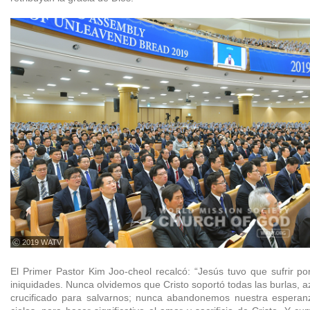
ⓒ 2019 WATV
El Primer Pastor Kim Joo-cheol recalcó: “Jesús tuvo que sufrir p
iniquidades. Nunca olvidemos que Cristo soportó todas las burlas, a
crucificado para salvarnos; nunca abandonemos nuestra esperanz