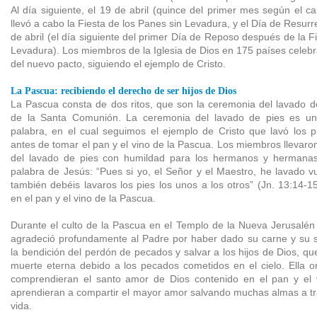
Al día siguiente, el 19 de abril (quince del primer mes según el c
llevó a cabo la Fiesta de los Panes sin Levadura, y el Día de Resurre
de abril (el día siguiente del primer Día de Reposo después de la F
Levadura). Los miembros de la Iglesia de Dios en 175 países celebra
del nuevo pacto, siguiendo el ejemplo de Cristo.
La Pascua: recibiendo el derecho de ser hijos de Dios
La Pascua consta de dos ritos, que son la ceremonia del lavado d
de la Santa Comunión. La ceremonia del lavado de pies es un 
palabra, en el cual seguimos el ejemplo de Cristo que lavó los p
antes de tomar el pan y el vino de la Pascua. Los miembros llevaro
del lavado de pies con humildad para los hermanos y hermanas
palabra de Jesús: “Pues si yo, el Señor y el Maestro, he lavado vu
también debéis lavaros los pies los unos a los otros” (Jn. 13:14-15
en el pan y el vino de la Pascua.
Durante el culto de la Pascua en el Templo de la Nueva Jerusalé
agradeció profundamente al Padre por haber dado su carne y su 
la bendición del perdón de pecados y salvar a los hijos de Dios, q
muerte eterna debido a los pecados cometidos en el cielo. Ella o
comprendieran el santo amor de Dios contenido en el pan y el 
aprendieran a compartir el mayor amor salvando muchas almas a tr
vida.