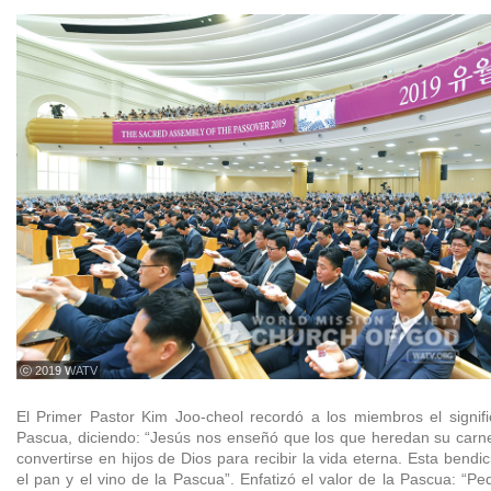
ⓒ 2019 WATV
El Primer Pastor Kim Joo-cheol recordó a los miembros el signifi
Pascua, diciendo: “Jesús nos enseñó que los que heredan su carn
convertirse en hijos de Dios para recibir la vida eterna. Esta bendi
el pan y el vino de la Pascua”. Enfatizó el valor de la Pascua: “Pe