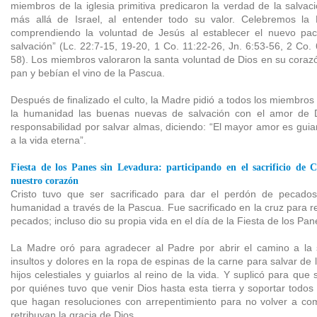
miembros de la iglesia primitiva predicaron la verdad de la salvac
más allá de Israel, al entender todo su valor. Celebremos la 
comprendiendo la voluntad de Jesús al establecer el nuevo pac
salvación” (Lc. 22:7-15, 19-20, 1 Co. 11:22-26, Jn. 6:53-56, 2 Co.
58). Los miembros valoraron la santa voluntad de Dios en su coraz
pan y bebían el vino de la Pascua.
Después de finalizado el culto, la Madre pidió a todos los miembro
la humanidad las buenas nuevas de salvación con el amor de D
responsabilidad por salvar almas, diciendo: “El mayor amor es guia
a la vida eterna”.
Fiesta de los Panes sin Levadura: participando en el sacrificio de 
nuestro corazón
Cristo tuvo que ser sacrificado para dar el perdón de pecados
humanidad a través de la Pascua. Fue sacrificado en la cruz para r
pecados; incluso dio su propia vida en el día de la Fiesta de los Pa
La Madre oró para agradecer al Padre por abrir el camino a la 
insultos y dolores en la ropa de espinas de la carne para salvar de 
hijos celestiales y guiarlos al reino de la vida. Y suplicó para qu
por quiénes tuvo que venir Dios hasta esta tierra y soportar todos
que hagan resoluciones con arrepentimiento para no volver a co
retribuyan la gracia de Dios.