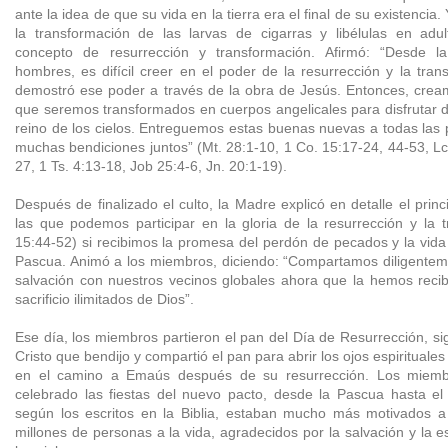
ante la idea de que su vida en la tierra era el final de su existenci
la transformación de las larvas de cigarras y libélulas en adul
concepto de resurrección y transformación. Afirmó: “Desde la
hombres, es difícil creer en el poder de la resurrección y la tran
demostró ese poder a través de la obra de Jesús. Entonces, crea
que seremos transformados en cuerpos angelicales para disfrutar de
reino de los cielos. Entreguemos estas buenas nuevas a todas las p
muchas bendiciones juntos” (Mt. 28:1-10, 1 Co. 15:17-24, 44-53, Lc
27, 1 Ts. 4:13-18, Job 25:4-6, Jn. 20:1-19).
Después de finalizado el culto, la Madre explicó en detalle el princi
las que podemos participar en la gloria de la resurrección y la 
15:44-52) si recibimos la promesa del perdón de pecados y la vida 
Pascua. Animó a los miembros, diciendo: “Compartamos diligentemen
salvación con nuestros vecinos globales ahora que la hemos recib
sacrificio ilimitados de Dios”.
Ese día, los miembros partieron el pan del Día de Resurrección, si
Cristo que bendijo y compartió el pan para abrir los ojos espirituale
en el camino a Emaús después de su resurrección. Los miemb
celebrado las fiestas del nuevo pacto, desde la Pascua hasta el
según los escritos en la Biblia, estaban mucho más motivados a 
millones de personas a la vida, agradecidos por la salvación y la 