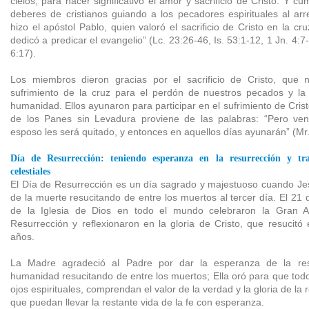
cielos, para hacer significativo el amor y sacrificio de Cristo. Y c
deberes de cristianos guiando a los pecadores espirituales al ar
hizo el apóstol Pablo, quien valoró el sacrificio de Cristo en la c
dedicó a predicar el evangelio” (Lc. 23:26-46, Is. 53:1-12, 1 Jn. 4:7
6:17).
Los miembros dieron gracias por el sacrificio de Cristo, que 
sufrimiento de la cruz para el perdón de nuestros pecados y la 
humanidad. Ellos ayunaron para participar en el sufrimiento de Crist
de los Panes sin Levadura proviene de las palabras: “Pero ve
esposo les será quitado, y entonces en aquellos días ayunarán” (Mr.
Día de Resurrección: teniendo esperanza en la resurrección y tr
celestiales
El Día de Resurrección es un día sagrado y majestuoso cuando Je
de la muerte resucitando de entre los muertos al tercer día. El 21 
de la Iglesia de Dios en todo el mundo celebraron la Gran 
Resurrección y reflexionaron en la gloria de Cristo, que resucitó
años.
La Madre agradeció al Padre por dar la esperanza de la res
humanidad resucitando de entre los muertos; Ella oró para que todo
ojos espirituales, comprendan el valor de la verdad y la gloria de la
que puedan llevar la restante vida de la fe con esperanza.