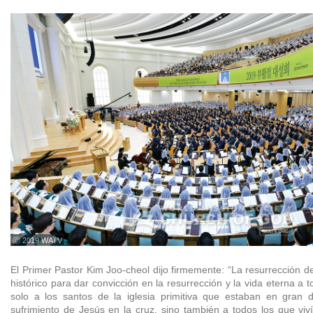
ⓒ 2019 WATV
El Primer Pastor Kim Joo-cheol dijo firmemente: “La resurrección d
histórico para dar convicción en la resurrección y la vida eterna a 
solo a los santos de la iglesia primitiva que estaban en gran d
sufrimiento de Jesús en la cruz, sino también a todos los que vi