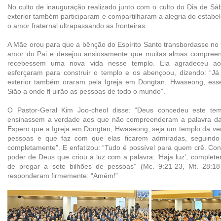
No culto de inauguração realizado junto com o culto do Dia de S
exterior também participaram e compartilharam a alegria do estabe
o amor fraternal ultrapassando as fronteiras.
A Mãe orou para que a bênção do Espírito Santo transbordasse no 
amor do Pai e desejou ansiosamente que muitas almas compree
recebessem uma nova vida nesse templo. Ela agradeceu 
esforçaram para construir o templo e os abençoou, dizendo: “
exterior também oraram pela Igreja em Dongtan, Hwaseong, esse
Sião a onde fl uirão as pessoas de todo o mundo”.
O Pastor-Geral Kim Joo-cheol disse: “Deus concedeu este te
ensinassem a verdade aos que não compreenderam a palavra da 
Espero que a Igreja em Dongtan, Hwaseong, seja um templo da v
pessoas e que faz com que elas ficarem admiradas, seguind
completamente”. E enfatizou: “Tudo é possível para quem crê. Co
poder de Deus que criou a luz com a palavra: ‘Haja luz’, comple
de pregar a sete bilhões de pessoas” (Mc. 9:21-23, Mt. 28:1
responderam firmemente: “Amém!”