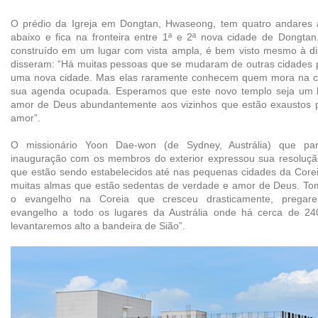
O prédio da Igreja em Dongtan, Hwaseong, tem quatro andares 
abaixo e fica na fronteira entre 1ª e 2ª nova cidade de Dongtan
construído em um lugar com vista ampla, é bem visto mesmo à d
disseram: “Há muitas pessoas que se mudaram de outras cidades p
uma nova cidade. Mas elas raramente conhecem quem mora na ca
sua agenda ocupada. Esperamos que este novo templo seja um l
amor de Deus abundantemente aos vizinhos que estão exaustos 
amor”.
O missionário Yoon Dae-won (de Sydney, Austrália) que par
inauguração com os membros do exterior expressou sua resoluçã
que estão sendo estabelecidos até nas pequenas cidades da Corei
muitas almas que estão sedentas de verdade e amor de Deus. T
o evangelho na Coreia que cresceu drasticamente, pregar
evangelho a todo os lugares da Austrália onde há cerca de 24
levantaremos alto a bandeira de Sião”.