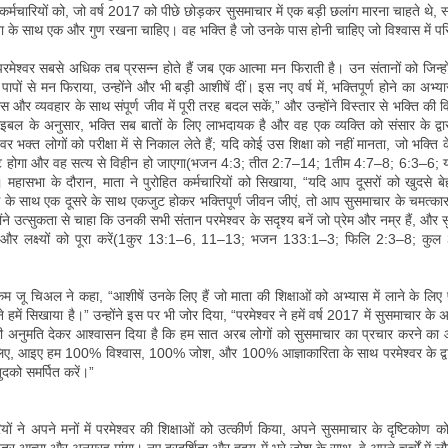
त कर्मचारियों को, जो वर्ष 2017 को पीछे छोड़कर सुसमाचार में एक बड़ी छलांग मारना चाहते थे, 
के साथ एक और गुण रखना चाहिए। वह भक्ति है जो उनके पास होनी चाहिए जो विश्वास में परि
परमेश्वर सबसे अधिक तब प्रसन्न होते हैं जब एक आत्मा मन फिराती है। उन संतानों को जिन्
पापों से मन फिराया, उन्होंने और भी बड़ी आशीषें दीं। इस नए वर्ष में, भक्तिपूर्ण होने का अभ
स और व्यवहार के साथ संपूर्ण जीव में पूरी तरह बदल सकें,” और उन्होंने विस्तार से भक्ति की व
ाइबल के अनुसार, भक्ति सब बातों के लिए लाभदायक है और वह एक व्यक्ति को संसार के द्वार
्वर भक्त लोगों को परीक्षा में से निकाल लेते हैं; यदि कोई उस शिक्षा को नहीं मानता, जो भक्ति 
्ट होगा और वह सत्य से विहीन हो जाएगा(भजन 4:3; तीत 2:7–14; 1तीम 4:7–8; 6:3–6;
हासभा के दौरान, माता ने पुरोहित कर्मचारियों को सिखाया, “यदि आप दूसरों को खुदसे 
ास के साथ एक दूसरे के साथ एकजुट होकर भक्तिपूर्ण जीवन जीएं, तो आप सुसमाचार के चमत्क
ोंने उत्सुकता से चाहा कि उनकी सभी संतान परमेश्वर के सदृश्य बनें जो प्रेम और नम्र हैं, और
 और लक्ष्यों को पूरा करें(1कुर 13:1–6, 11–13; भजन 133:1–3; फिलि 2:3–8; कु
िम जू चिअल ने कहा, “आशीषें उनके लिए हैं जो माता की शिक्षाओं को अभ्यास में लाने के लिए प
े हमें सिखाया है।” उन्होंने इस पर भी जोर दिया, “परमेश्वर ने हमें वर्ष 2017 में सुसमाचार के अद
 अनुमति देकर आश्वासन दिया है कि हम सात अरब लोगों को सुसमाचार का प्रचार करने का 
िए, आइए हम 100% विश्वास, 100% जोश, और 100% आज्ञाकारिता के साथ परमेश्वर के द्वार
दको समर्पित करें।”
ियों ने अपने मनों में परमेश्वर की शिक्षाओं को उत्कीर्ण किया, अपने सुसमाचार के दृष्टिकोण 