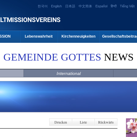
한국어
English
日本語
中文简体
Español
हिन्दी
Tiếng Việt
SSION
Lebenswahrheit
Kirchenneuigkeiten
Gesellschaftsbeitra
GEMEINDE GOTTES
NEWS
International
Drucken
Liste
Rückwärts