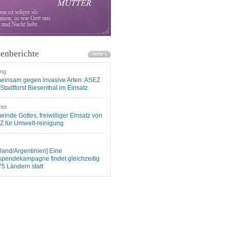
enberichte
ung
einsam gegen invasive Arten: ASEZ
Stadtforst Biesenthal im Einsatz
net
inde Gottes, freiwilliger Einsatz von
 für Umwelt-reinigung
land/Argentinien] Eine
spendekampagne findet gleichzeitig
75 Ländern statt