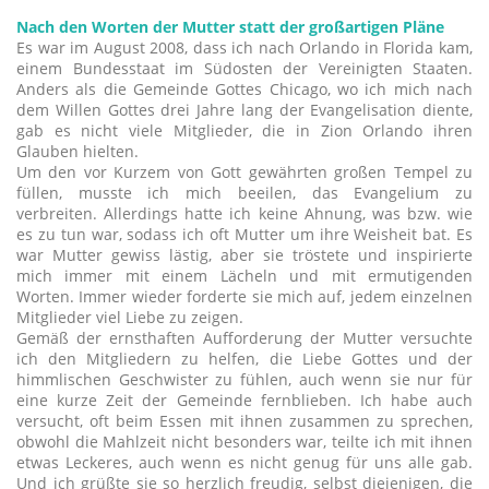
Nach den Worten der Mutter statt der großartigen Pläne
Es war im August 2008, dass ich nach Orlando in Florida kam,
einem Bundesstaat im Südosten der Vereinigten Staaten.
Anders als die Gemeinde Gottes Chicago, wo ich mich nach
dem Willen Gottes drei Jahre lang der Evangelisation diente,
gab es nicht viele Mitglieder, die in Zion Orlando ihren
Glauben hielten.
Um den vor Kurzem von Gott gewährten großen Tempel zu
füllen, musste ich mich beeilen, das Evangelium zu
verbreiten. Allerdings hatte ich keine Ahnung, was bzw. wie
es zu tun war, sodass ich oft Mutter um ihre Weisheit bat. Es
war Mutter gewiss lästig, aber sie tröstete und inspirierte
mich immer mit einem Lächeln und mit ermutigenden
Worten. Immer wieder forderte sie mich auf, jedem einzelnen
Mitglieder viel Liebe zu zeigen.
Gemäß der ernsthaften Aufforderung der Mutter versuchte
ich den Mitgliedern zu helfen, die Liebe Gottes und der
himmlischen Geschwister zu fühlen, auch wenn sie nur für
eine kurze Zeit der Gemeinde fernblieben. Ich habe auch
versucht, oft beim Essen mit ihnen zusammen zu sprechen,
obwohl die Mahlzeit nicht besonders war, teilte ich mit ihnen
etwas Leckeres, auch wenn es nicht genug für uns alle gab.
Und ich grüßte sie so herzlich freudig, selbst diejenigen, die