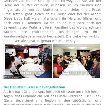
Grenzen von Kultur und Sprache hinweg. Als sie von der
Liebe der Mutter erfuhren, wuchsen sie im Glauben und
fingen an, die von der Mutter erhalten Liebe in die Praxis
umzusetzen, ganz gleich ob zu Hause oder bei der Arbeit.
Diese Liebe half vielen Menschen, ihr Herz zu öffnen und
nach Zion zu kommen. Da die neuen Mitglieder nach der
Bekenntnis zur Wahrheit ihren Familien das Wort predigten,
wurden ihre entfremdeten Beziehungen zu ihren
Familienmitgliedern wiederhergestellt: Die Liebe war wirklich
die universale Sprache, genau wie Mutter sagte.
ⓒ 2012 WATV
Der Haputschlüssel zur Evangelisation
Als ich nach Orlando kam, hörte ich oft Leute um mich herum
sagen, dass Orlando ein Teil des Bibel-Gürtels sei. Der Bibel-
Gürtel bezeichnet eine Region in den südöstlichen und
südlich-zentralen Vereinigten Staaten von Amerika, die durch