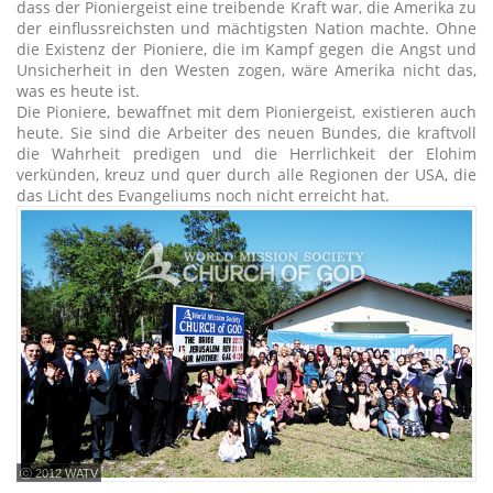
dass der Pioniergeist eine treibende Kraft war, die Amerika zu
der einflussreichsten und mächtigsten Nation machte. Ohne
die Existenz der Pioniere, die im Kampf gegen die Angst und
Unsicherheit in den Westen zogen, wäre Amerika nicht das,
was es heute ist.
Die Pioniere, bewaffnet mit dem Pioniergeist, existieren auch
heute. Sie sind die Arbeiter des neuen Bundes, die kraftvoll
die Wahrheit predigen und die Herrlichkeit der Elohim
verkünden, kreuz und quer durch alle Regionen der USA, die
das Licht des Evangeliums noch nicht erreicht hat.
ⓒ 2012 WATV